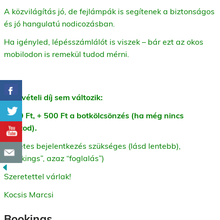
A közvilágítás jó, de fejlámpák is segítenek a biztonságos
és jó hangulatú nodicozásban.
Ha igényled, lépésszámlálót is viszek – bár ezt az okos
mobilodon is remekül tudod mérni.
Részvételi díj sem változik:
1000 Ft, + 500 Ft a botkölcsönzés (ha még nincs
sajátod).
Előzetes bejelentkezés szükséges (lásd lentebb),
“Bookings”, azaz “foglalás”)
Szeretettel várlak!
Kocsis Marcsi
Bookings