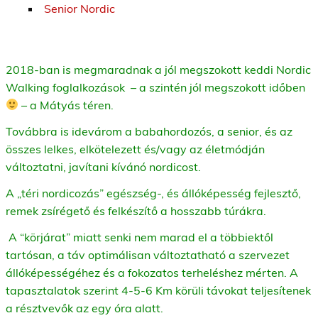
Senior Nordic
2018-ban is megmaradnak a jól megszokott keddi Nordic
Walking foglalkozások – a szintén jól megszokott időben
– a Mátyás téren.
Továbbra is idevárom a babahordozós, a senior, és az
összes lelkes, elkötelezett és/vagy az életmódján
változtatni, javítani kívánó nordicost.
A „téri nordicozás” egészség-, és állóképesség fejlesztő,
remek zsírégető és felkészítő a hosszabb túrákra.
A “körjárat” miatt senki nem marad el a többiektől
tartósan, a táv optimálisan változtatható a szervezet
állóképességéhez és a fokozatos terheléshez mérten. A
tapasztalatok szerint 4-5-6 Km körüli távokat teljesítenek
a résztvevők az egy óra alatt.