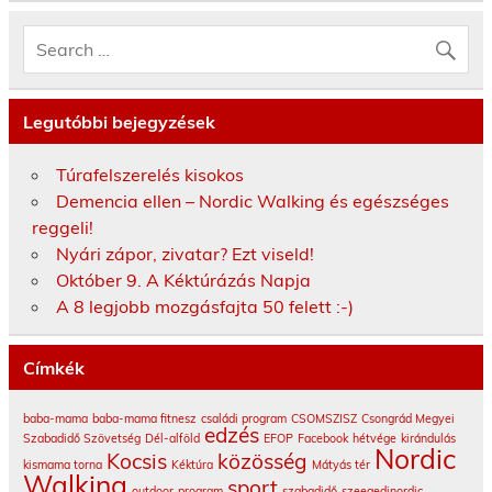
Legutóbbi bejegyzések
Túrafelszerelés kisokos
Demencia ellen – Nordic Walking és egészséges
reggeli!
Nyári zápor, zivatar? Ezt viseld!
Október 9. A Kéktúrázás Napja
A 8 legjobb mozgásfajta 50 felett :-)
Címkék
baba-mama
baba-mama fitnesz
családi program
CSOMSZISZ
Csongrád Megyei
edzés
Szabadidő Szövetség
Dél-alföld
EFOP
Facebook
hétvége
kirándulás
Nordic
Kocsis
közösség
kismama torna
Kéktúra
Mátyás tér
Walking
sport
outdoor
program
szabadidő
szeegedinordic