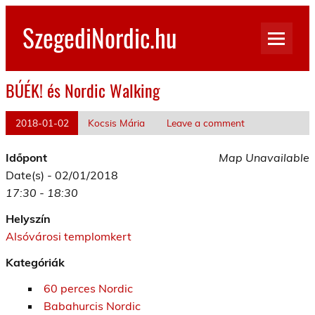
Skip
to
SzegediNordic.hu
content
Szegedi Nordic Walking oldal
BÚÉK! és Nordic Walking
2018-01-02
Kocsis Mária
Leave a comment
Időpont
Map Unavailable
Date(s) - 02/01/2018
17:30 - 18:30
Helyszín
Alsóvárosi templomkert
Kategóriák
60 perces Nordic
Babahurcis Nordic