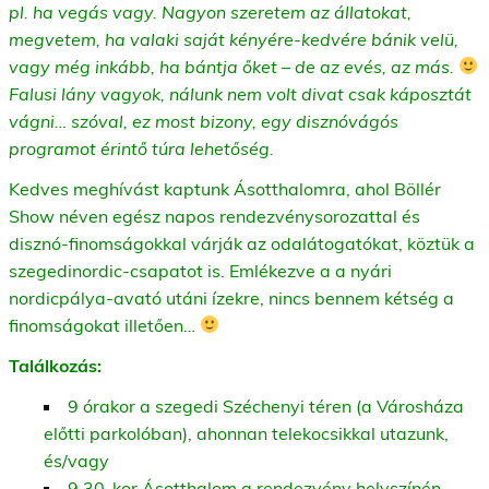
pl. ha vegás vagy. Nagyon szeretem az állatokat,
megvetem, ha valaki saját kényére-kedvére bánik velü,
vagy még inkább, ha bántja őket – de az evés, az más.
Falusi lány vagyok, nálunk nem volt divat csak káposztát
vágni… szóval, ez most bizony, egy disznóvágós
programot érintő túra lehetőség.
Kedves meghívást kaptunk Ásotthalomra, ahol Böllér
Show néven egész napos rendezvénysorozattal és
disznó-finomságokkal várják az odalátogatókat, köztük a
szegedinordic-csapatot is. Emlékezve a a nyári
nordicpálya-avató utáni ízekre, nincs bennem kétség a
finomságokat illetően…
Találkozás:
9 órakor a szegedi Széchenyi téren (a Városháza
előtti parkolóban), ahonnan telekocsikkal utazunk,
és/vagy
9.30-kor Ásotthalom a rendezvény helyszínén.