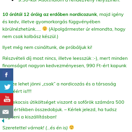
10 órától 12 óráig az erdőben nordicozunk
, majd igény
és kedv, illetve gyomorkorgás függvényében
körülnézhetünk…..
(Alpolgármester úr elmondta, hogy
nem csak kolbász készül.)
Ilyet még nem csináltunk, de próbáljuk ki!
Részvételi díj most nincs, illetve leesszük :-), mert minden
finomságot nagyon kedvezményesen, 990 Ft-ért kapunk
meg.
Persze lehet jönni „csak” a nordicozás és a társaság
kedvéért is!!!!
A telekocsis útiköltséget viszont a sofőrök számára 500
Ft/fő értékben összedobjuk. – Kérlek jelezd, ha tudsz
segíteni a kiszállításban!
Szeretettel várnak! (…és én is)