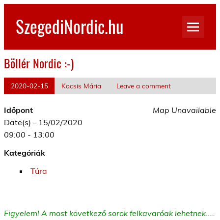
Skip
to
SzegediNordic.hu
content
Szegedi Nordic Walking oldal
Böllér Nordic :-)
2020-02-15
Kocsis Mária
Leave a comment
Időpont
Map Unavailable
Date(s) - 15/02/2020
09:00 - 13:00
Kategóriák
Túra
Figyelem! A most következő sorok felkavaróak lehetnek…..