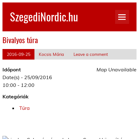
Skip
to
SzegediNordic.hu
content
Szegedi Nordic Walking oldal
Bivalyos túra
2016-09-25
Kocsis Mária
Leave a comment
Időpont
Map Unavailable
Date(s) - 25/09/2016
10:00 - 12:00
Kategóriák
Túra