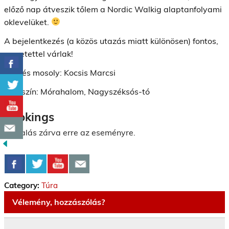
előző nap átveszik tőlem a Nordic Walkig alaptanfolyami
oklevelüket.
A bejelentkezés (a közös utazás miatt különösen) fontos,
szeretettel várlak!
Üdv és mosoly: Kocsis Marcsi
Helyszín: Mórahalom, Nagyszéksós-tó
Bookings
Foglalás zárva erre az eseményre.
Category:
Túra
Vélemény, hozzászólás?