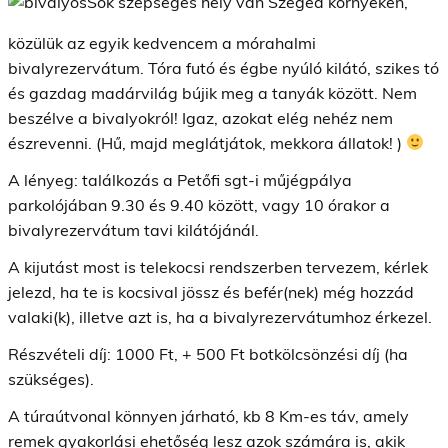
Sok szépséges hely van Szeged környékén,
közülük az egyik kedvencem a mórahalmi
bivalyrezervátum. Tóra futó és égbe nyúló kilátó, szikes tó
és gazdag madárvilág bújik meg a tanyák között. Nem
beszélve a bivalyokról! Igaz, azokat elég nehéz nem
észrevenni. (Hű, majd meglátjátok, mekkora állatok! )
A lényeg: találkozás a Petőfi sgt-i műjégpálya
parkolójában 9.30 és 9.40 között, vagy 10 órakor a
bivalyrezervátum tavi kilátójánál.
A kijutást most is telekocsi rendszerben tervezem, kérlek
jelezd, ha te is kocsival jössz és befér(nek) még hozzád
valaki(k), illetve azt is, ha a bivalyrezervátumhoz érkezel.
Részvételi díj: 1000 Ft, + 500 Ft botkölcsönzési díj (ha
szükséges).
A túraútvonal könnyen járható, kb 8 Km-es táv, amely
remek gyakorlási ehetőség lesz azok számára is, akik