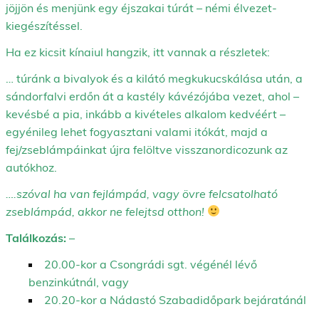
jöjjön és menjünk egy éjszakai túrát – némi élvezet-
kiegészítéssel.
Ha ez kicsit kínaiul hangzik, itt vannak a részletek:
… túránk a bivalyok és a kilátó megkukucskálása után, a
sándorfalvi erdőn át a kastély kávézójába vezet, ahol –
kevésbé a pia, inkább a kivételes alkalom kedvéért –
egyénileg lehet fogyasztani valami itókát, majd a
fej/zseblámpáinkat újra felöltve visszanordicozunk az
autókhoz.
….szóval ha van fejlámpád, vagy övre felcsatolható
zseblámpád, akkor ne felejtsd otthon!
Találkozás:
–
20.00-kor a Csongrádi sgt. végénél lévő
benzinkútnál, vagy
20.20-kor a Nádastó Szabadidőpark bejáratánál