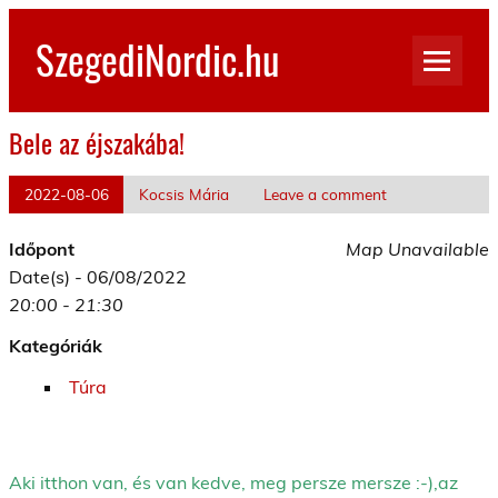
Skip
to
SzegediNordic.hu
content
Szegedi Nordic Walking oldal
Bele az éjszakába!
2022-08-06
Kocsis Mária
Leave a comment
Időpont
Map Unavailable
Date(s) - 06/08/2022
20:00 - 21:30
Kategóriák
Túra
Aki itthon van, és van kedve, meg persze mersze :-),az