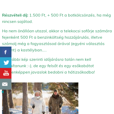
Részvételi díj:
1.500 Ft, + 500 Ft a botkölcsönzés, ha még
nincsen sajátod.
Ha nem önállóan utazol, akkor a telekocsi sofőrje számára
fejenként 500 Ft a benzinköltség hozzájárulás, illetve
számolj még a fogyasztásod árával (egyéni választás
szerint) a kastélyban…..
Az alábbi kép szerinti időjárásra talán nem kell
számítanunk :-), de egy felsőt és egy esőkabátot
mindenképpen javaslok bedobni a hátizsákodba!