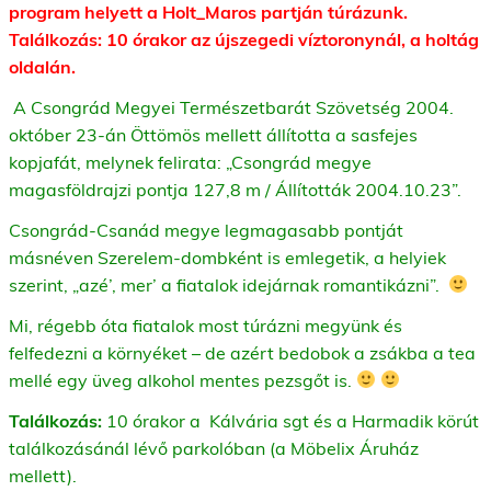
program helyett a Holt_Maros partján túrázunk.
Találkozás: 10 órakor az újszegedi víztoronynál, a holtág
oldalán.
A Csongrád Megyei Természetbarát Szövetség 2004.
október 23-án Öttömös mellett állította a sasfejes
kopjafát, melynek felirata: „Csongrád megye
magasföldrajzi pontja 127,8 m / Állították 2004.10.23”.
Csongrád-Csanád megye legmagasabb pontját
másnéven Szerelem-dombként is emlegetik, a helyiek
szerint, „azé’, mer’ a fiatalok idejárnak romantikázni”.
Mi, régebb óta fiatalok most túrázni megyünk és
felfedezni a környéket – de azért bedobok a zsákba a tea
mellé egy üveg alkohol mentes pezsgőt is.
Találkozás:
10 órakor a Kálvária sgt és a Harmadik körút
találkozásánál lévő parkolóban (a Möbelix Áruház
mellett).