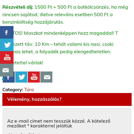
Részvételi díj:
1500 Ft + 500 Ft a botkölcsönzés, ha még
nincsen sajátod, illetve releváns esetben 500 Ft a
benzinköltség hozzájárulás.
FONTOS! Maszkot mindenképpen hozz magaddal! T
Tervezett táv: 10 Km – tehát valami kis nasi, csoki
hasznos lehet, a folyadék pedig elengedhetetlen.
Szeretettel várlak!
Category:
Túra
Vélemény, hozzászólás?
Az e-mail címet nem tesszük közzé.
A kötelező
mezőket
*
karakterrel jelöltük