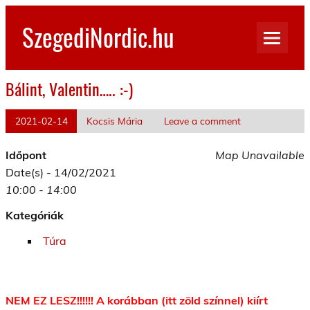
Skip
to
SzegediNordic.hu
content
Szegedi Nordic Walking oldal
Bálint, Valentin….. :-)
2021-02-14
Kocsis Mária
Leave a comment
Időpont
Map Unavailable
Date(s) - 14/02/2021
10:00 - 14:00
Kategóriák
Túra
NEM EZ LESZ!!!!!! A korábban (itt zöld színnel) kiírt