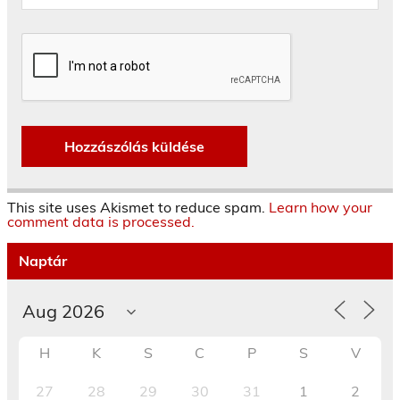
This site uses Akismet to reduce spam.
Learn how your
comment data is processed.
Naptár
H
K
S
C
P
S
V
27
28
29
30
31
1
2