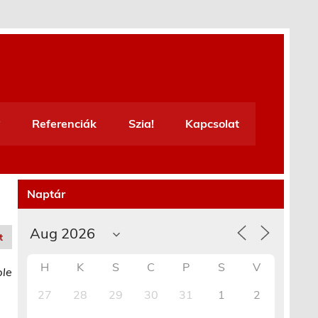
Referenciák
Szia!
Kapcsolat
Naptár
t
H
K
S
C
P
S
V
ble
27
28
29
30
31
1
2