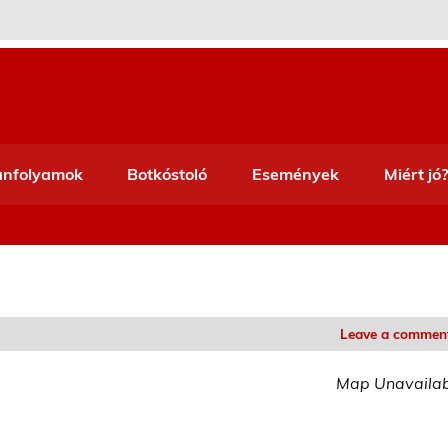
anfolyamok
Botkóstoló
Események
Miért jó?
Leave a commen
Map Unavaila