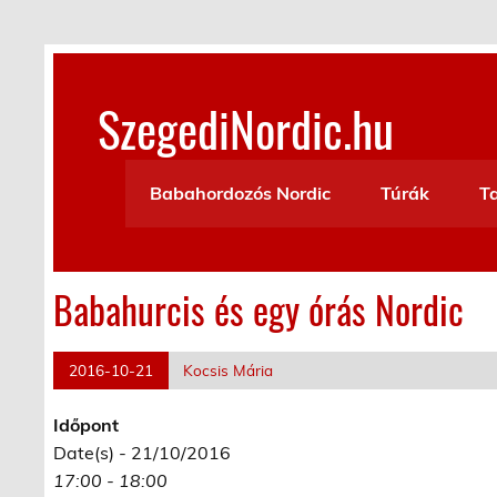
Skip
to
content
SzegediNordic.hu
Szegedi Nordic Walking oldal
Babahordozós Nordic
Túrák
T
Babahurcis és egy órás Nordic
2016-10-21
Kocsis Mária
Időpont
Date(s) - 21/10/2016
17:00 - 18:00