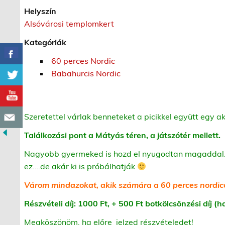
Helyszín
Alsóvárosi templomkert
Kategóriák
60 perces Nordic
Babahurcis Nordic
Szeretettel várlak benneteket a picikkel együtt egy ak
Találkozási pont a Mátyás téren, a játszótér mellett.
Nagyobb gyermeked is hozd el nyugodtan magaddal. S
ez….de akár ki is próbálhatják
Várom mindazokat, akik számára a 60 perces nordicozá
Részvételi díj: 1000 Ft, + 500 Ft botkölcsönzési díj 
Megköszönöm, ha előre jelzed részvételedet!