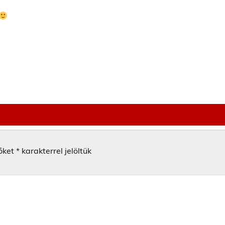
őket
*
karakterrel jelöltük