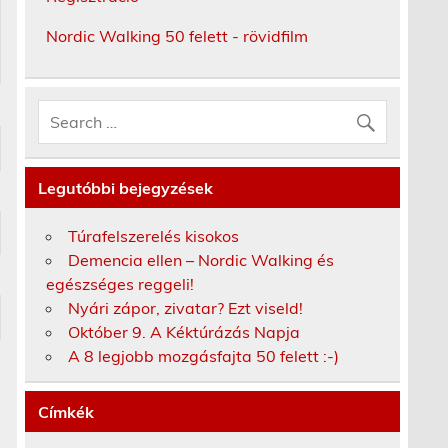
Nordic Walking 50 felett - rövidfilm
Legutóbbi bejegyzések
Túrafelszerelés kisokos
Demencia ellen – Nordic Walking és
egészséges reggeli!
Nyári zápor, zivatar? Ezt viseld!
Október 9. A Kéktúrázás Napja
A 8 legjobb mozgásfajta 50 felett :-)
Címkék