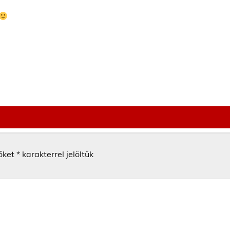
őket
*
karakterrel jelöltük