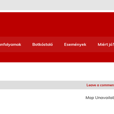
anfolyamok
Botkóstoló
Események
Miért jó?
Leave a commen
Map Unavaila