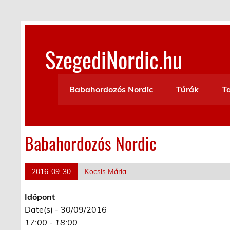
Skip
to
content
SzegediNordic.hu
Szegedi Nordic Walking oldal
Babahordozós Nordic
Túrák
T
Babahordozós Nordic
2016-09-30
Kocsis Mária
Időpont
Date(s) - 30/09/2016
17:00 - 18:00