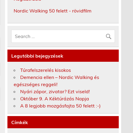
Nordic Walking 50 felett - rövidfilm
Legutóbbi bejegyzések
Túrafelszerelés kisokos
Demencia ellen – Nordic Walking és
egészséges reggeli!
Nyári zápor, zivatar? Ezt viseld!
Október 9. A Kéktúrázás Napja
A 8 legjobb mozgásfajta 50 felett :-)
Címkék