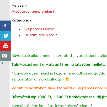
Helyszín
Alsóvárosi templomkert
Kategóriák
60 perces Nordic
Babahurcis Nordic
Következő alkalommal is szeretettel várlak benneteket
Találkozási pont a Mátyás téren, a játszótér mellett.
Nagyobb gyermeked is hozd el nyugodtan magaddal. S
ez….de akár ki is próbálhatják
Várom mindazokat, akik számára a 60 perces nordicozá
Részvételi díj: 1000 Ft, + 500 Ft botkölcsönzési díj 
Megköszönöm, ha előre jelzed részvételedet!