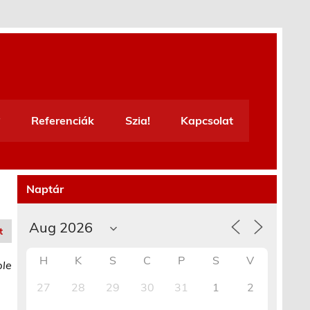
Referenciák
Szia!
Kapcsolat
Naptár
t
H
K
S
C
P
S
V
ble
27
28
29
30
31
1
2