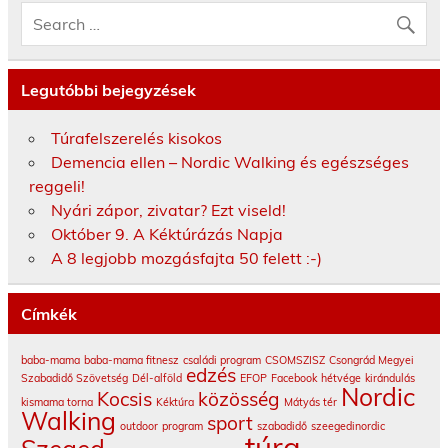
Legutóbbi bejegyzések
Túrafelszerelés kisokos
Demencia ellen – Nordic Walking és egészséges
reggeli!
Nyári zápor, zivatar? Ezt viseld!
Október 9. A Kéktúrázás Napja
A 8 legjobb mozgásfajta 50 felett :-)
Címkék
baba-mama
baba-mama fitnesz
családi program
CSOMSZISZ
Csongrád Megyei
edzés
Szabadidő Szövetség
Dél-alföld
EFOP
Facebook
hétvége
kirándulás
Nordic
Kocsis
közösség
kismama torna
Kéktúra
Mátyás tér
Walking
sport
outdoor
program
szabadidő
szeegedinordic
túra