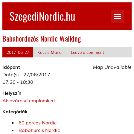
Skip
to
SzegediNordic.hu
content
Szegedi Nordic Walking oldal
Babahordozós Nordic Walking
2017-06-27
Kocsis Mária
Leave a comment
Időpont
Map Unavailable
Date(s) - 27/06/2017
17:30 - 18:30
Helyszín
Alsóvárosi templomkert
Kategóriák
60 perces Nordic
Babahurcis Nordic