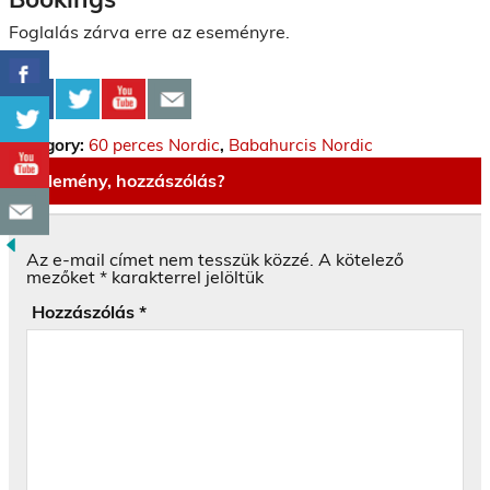
Foglalás zárva erre az eseményre.
Category:
60 perces Nordic
,
Babahurcis Nordic
Vélemény, hozzászólás?
Az e-mail címet nem tesszük közzé.
A kötelező
mezőket
*
karakterrel jelöltük
Hozzászólás
*