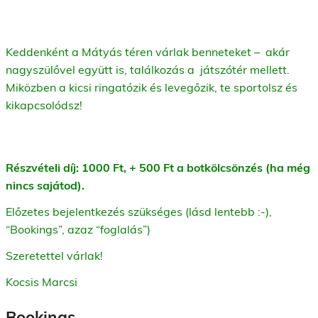
Keddenként a Mátyás téren várlak benneteket – akár
nagyszülővel együtt is, találkozás a játszótér mellett.
Miközben a kicsi ringatózik és levegőzik, te sportolsz és
kikapcsolódsz!
Részvételi díj: 1000 Ft, + 500 Ft a botkölcsönzés (ha még
nincs sajátod).
Előzetes bejelentkezés szükséges (lásd lentebb :-),
“Bookings”, azaz “foglalás”)
Szeretettel várlak!
Kocsis Marcsi
Bookings