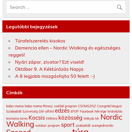
Legutóbbi bejegyzések
Túrafelszerelés kisokos
Demencia ellen – Nordic Walking és egészséges
reggeli!
Nyári zápor, zivatar? Ezt viseld!
Október 9. A Kéktúrázás Napja
A 8 legjobb mozgásfajta 50 felett :-)
Címkék
baba-mama
baba-mama fitnesz
családi program
CSOMSZISZ
Csongrád Megyei
edzés
Szabadidő Szövetség
Dél-alföld
EFOP
Facebook
hétvége
kirándulás
Nordic
Kocsis
közösség
kismama torna
Kéktúra
Mátyás tér
Walking
sport
outdoor
program
szabadidő
szeegedinordic
túra