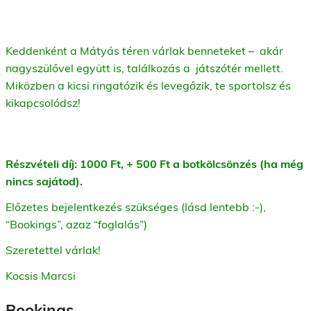
Keddenként a Mátyás téren várlak benneteket – akár
nagyszülővel együtt is, találkozás a játszótér mellett.
Miközben a kicsi ringatózik és levegőzik, te sportolsz és
kikapcsolódsz!
Részvételi díj: 1000 Ft, + 500 Ft a botkölcsönzés (ha még
nincs sajátod).
Előzetes bejelentkezés szükséges (lásd lentebb :-),
“Bookings”, azaz “foglalás”)
Szeretettel várlak!
Kocsis Marcsi
Bookings