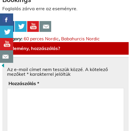
Foglalás zárva erre az eseményre.
Category:
60 perces Nordic
,
Babahurcis Nordic
Vélemény, hozzászólás?
Az e-mail címet nem tesszük közzé.
A kötelező
mezőket
*
karakterrel jelöltük
Hozzászólás
*