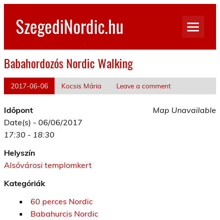
Skip
to
SzegediNordic.hu
content
Szegedi Nordic Walking oldal
Babahordozós Nordic Walking
2017-06-06
Kocsis Mária
Leave a comment
Időpont
Map Unavailable
Date(s) - 06/06/2017
17:30 - 18:30
Helyszín
Alsóvárosi templomkert
Kategóriák
60 perces Nordic
Babahurcis Nordic