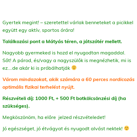
Gyertek megint! – szeretettel várlak benneteket a picikkel
együtt egy aktív, sportos órára!
Találkozási pont a Mátyás téren, a játszótér mellett.
Nagyobb gyermeked is hozd el nyugodtan magaddal.
Sőt! A párod, és/vagy a nagyszülők is megnézhetik, mi is
ez….de akár ki is próbálhatják
Várom mindazokat, akik számára a 60 perces nordicozás
optimális fizikai terhelést nyújt.
Részvételi díj: 1000 Ft, + 500 Ft botkölcsönzési díj (ha
szükséges).
Megköszönöm, ha előre jelzed részvételedet!
Jó egészséget, jó étvágyat és nyugodt alvást nektek!