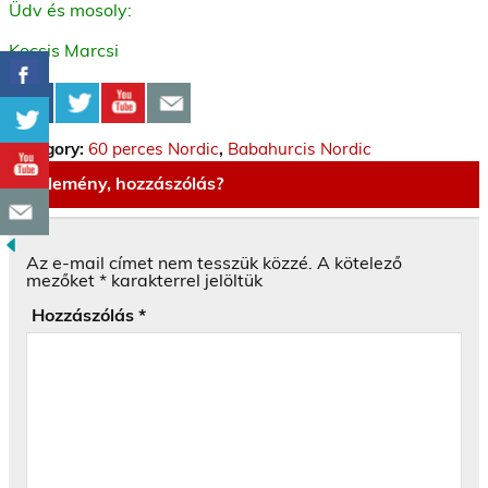
Üdv és mosoly:
Kocsis Marcsi
Category:
60 perces Nordic
,
Babahurcis Nordic
Vélemény, hozzászólás?
Az e-mail címet nem tesszük közzé.
A kötelező
mezőket
*
karakterrel jelöltük
Hozzászólás
*