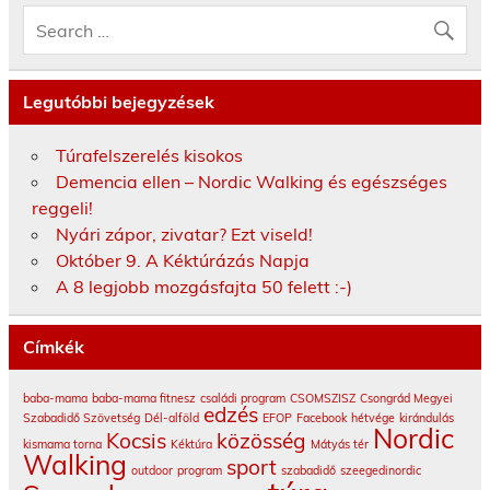
Legutóbbi bejegyzések
Túrafelszerelés kisokos
Demencia ellen – Nordic Walking és egészséges
reggeli!
Nyári zápor, zivatar? Ezt viseld!
Október 9. A Kéktúrázás Napja
A 8 legjobb mozgásfajta 50 felett :-)
Címkék
baba-mama
baba-mama fitnesz
családi program
CSOMSZISZ
Csongrád Megyei
edzés
Szabadidő Szövetség
Dél-alföld
EFOP
Facebook
hétvége
kirándulás
Nordic
Kocsis
közösség
kismama torna
Kéktúra
Mátyás tér
Walking
sport
outdoor
program
szabadidő
szeegedinordic