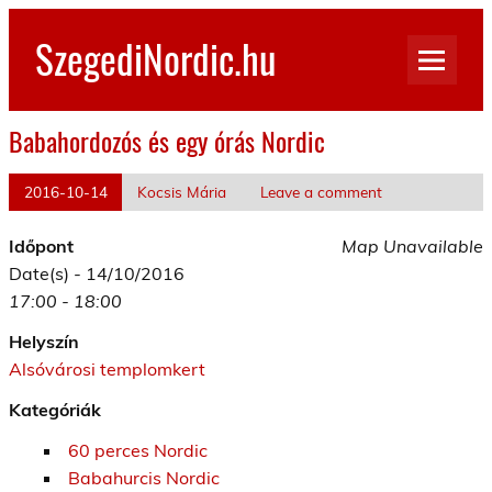
Skip
to
SzegediNordic.hu
content
Szegedi Nordic Walking oldal
Babahordozós és egy órás Nordic
2016-10-14
Kocsis Mária
Leave a comment
Időpont
Map Unavailable
Date(s) - 14/10/2016
17:00 - 18:00
Helyszín
Alsóvárosi templomkert
Kategóriák
60 perces Nordic
Babahurcis Nordic