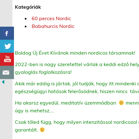
Kategóriák
60 perces Nordic
Babahurcis Nordic
Boldog Új Évet Kívánok minden nordicos társamnak!
2022-ben is nagy szeretettel várlak a keddi edző he
gyaloglás foglalkozásra!
Akik már eddig is jártak, jól tudják, hogy itt mindenki 
egészségügyi hatások felerősödnek, hiszen nincs táv
Ha akarsz egyedül, meditatív üzemmódban
menni,
úgy is mehetsz….
Csak tőled függ, hogy milyen intenzitással nordicozol 
garantált.