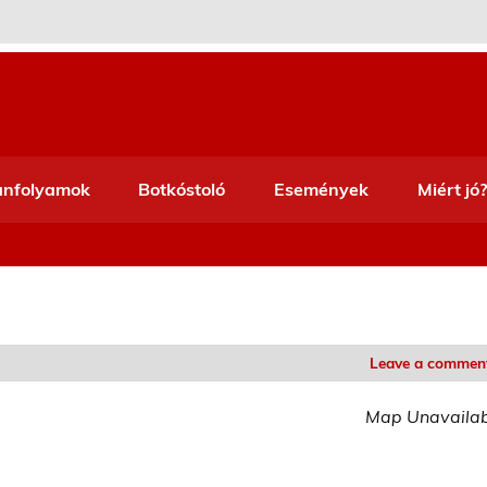
anfolyamok
Botkóstoló
Események
Miért jó?
Leave a commen
Map Unavaila