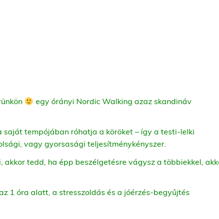
lyünkön
egy órányi Nordic Walking azaz skandináv
a saját tempójában róhatja a köröket – így a testi-lelki
olsági, vagy gyorsasági teljesítménykényszer.
 akkor tedd, ha épp beszélgetésre vágysz a többiekkel, akk
az 1 óra alatt, a stresszoldás és a jóérzés-begyűjtés