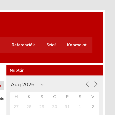
Referenciák
Szia!
Kapcsolat
Naptár
t
H
K
S
C
P
S
V
ble
27
28
29
30
31
1
2