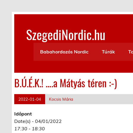
Skip
to
content
SzegediNordic.hu
Szegedi Nordic Walking oldal
Babahordozós Nordic
Túrák
T
B.Ú.É.K.! ….a Mátyás téren :-)
2022-01-04
Kocsis Mária
Időpont
Date(s) - 04/01/2022
17:30 - 18:30