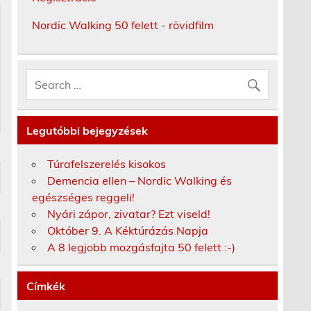
Nordic Walking 50 felett - rövidfilm
Legutóbbi bejegyzések
Túrafelszerelés kisokos
Demencia ellen – Nordic Walking és
egészséges reggeli!
Nyári zápor, zivatar? Ezt viseld!
Október 9. A Kéktúrázás Napja
A 8 legjobb mozgásfajta 50 felett :-)
Címkék