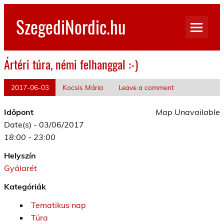
Skip
to
SzegediNordic.hu
content
Szegedi Nordic Walking oldal
Ártéri túra, némi felhanggal :-)
2017-06-03
Kocsis Mária
Leave a comment
Időpont
Map Unavailable
Date(s) - 03/06/2017
18:00 - 23:00
Helyszín
Gyálarét
Kategóriák
Tematikus nap
Túra