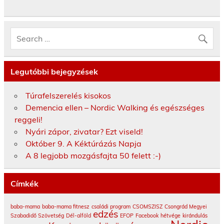
Legutóbbi bejegyzések
Túrafelszerelés kisokos
Demencia ellen – Nordic Walking és egészséges
reggeli!
Nyári zápor, zivatar? Ezt viseld!
Október 9. A Kéktúrázás Napja
A 8 legjobb mozgásfajta 50 felett :-)
Címkék
baba-mama
baba-mama fitnesz
családi program
CSOMSZISZ
Csongrád Megyei
edzés
Szabadidő Szövetség
Dél-alföld
EFOP
Facebook
hétvége
kirándulás