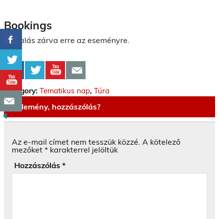
Bookings
Foglalás zárva erre az eseményre.
Category:
Tematikus nap
,
Túra
Vélemény, hozzászólás?
Az e-mail címet nem tesszük közzé.
A kötelező
mezőket
*
karakterrel jelöltük
Hozzászólás
*