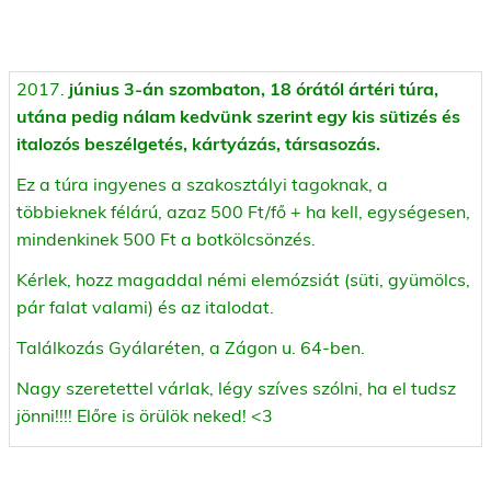
2017.
június 3-án szombaton, 18 órától ártéri túra,
utána pedig nálam kedvünk szerint egy kis sütizés és
italozós beszélgetés, kártyázás, társasozás.
Ez a túra ingyenes a szakosztályi tagoknak, a
többieknek félárú, azaz 500 Ft/fő + ha kell, egységesen,
mindenkinek 500 Ft a botkölcsönzés.
Kérlek, hozz magaddal némi elemózsiát (süti, gyümölcs,
pár falat valami) és az italodat.
Találkozás Gyálaréten, a Zágon u. 64-ben.
Nagy szeretettel várlak, légy szíves szólni, ha el tudsz
jönni!!!! Előre is örülök neked! <3