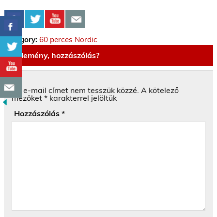
Category:
60 perces Nordic
Vélemény, hozzászólás?
Az e-mail címet nem tesszük közzé.
A kötelező
mezőket
*
karakterrel jelöltük
Hozzászólás
*