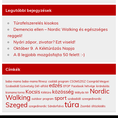
Legutóbbi bejegyzések
Túrafelszerelés kisokos
Demencia ellen – Nordic Walking és egészséges
reggeli!
Nyári zápor, zivatar? Ezt viseld!
Október 9. A Kéktúrázás Napja
A 8 legjobb mozgásfajta 50 felett :-)
Címkék
baba-mama
baba-mama fitnesz
családi program
CSOMSZISZ
Csongrád Megyei
edzés
Szabadidő Szövetség
Dél-alföld
EFOP
Facebook
hétvége
kirándulás
Nordic
Kocsis
közösség
kismama torna
Kéktúra
Mátyás tér
Walking
sport
outdoor
program
szabadidő
szeegedinordic
túra
Szeged
szegedinordic
Sándorfalva
Zsombó
öltözködés