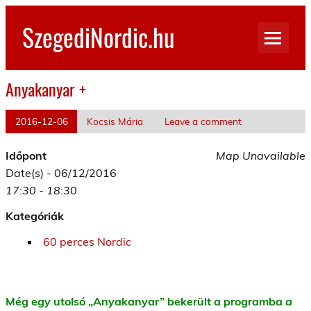
Skip
to
SzegediNordic.hu
content
Szegedi Nordic Walking oldal
Anyakanyar +
2016-12-06
Kocsis Mária
Leave a comment
Időpont
Map Unavailable
Date(s) - 06/12/2016
17:30 - 18:30
Kategóriák
60 perces Nordic
Még egy utolsó „Anyakanyar” bekerült a programba
a