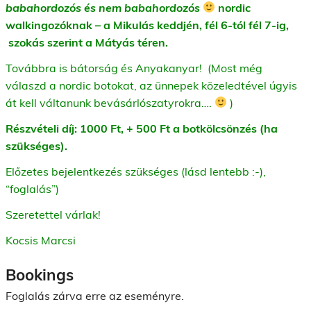
babahordozós és nem babahordozós
nordic
walkingozóknak – a Mikulás keddjén, fél 6-tól fél 7-ig,
szokás szerint a Mátyás téren.
Továbbra is bátorság és Anyakanyar! (Most még
válaszd a nordic botokat, az ünnepek közeledtével úgyis
át kell váltanunk bevásárlószatyrokra….
)
Részvételi díj: 1000 Ft, + 500 Ft a botkölcsönzés (ha
szükséges).
Előzetes bejelentkezés szükséges (lásd lentebb :-),
“foglalás”)
Szeretettel várlak!
Kocsis Marcsi
Bookings
Foglalás zárva erre az eseményre.