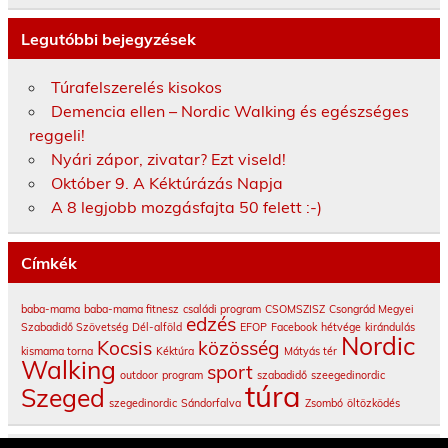
Legutóbbi bejegyzések
Túrafelszerelés kisokos
Demencia ellen – Nordic Walking és egészséges
reggeli!
Nyári zápor, zivatar? Ezt viseld!
Október 9. A Kéktúrázás Napja
A 8 legjobb mozgásfajta 50 felett :-)
Címkék
baba-mama
baba-mama fitnesz
családi program
CSOMSZISZ
Csongrád Megyei
edzés
Szabadidő Szövetség
Dél-alföld
EFOP
Facebook
hétvége
kirándulás
Nordic
Kocsis
közösség
kismama torna
Kéktúra
Mátyás tér
Walking
sport
outdoor
program
szabadidő
szeegedinordic
túra
Szeged
szegedinordic
Sándorfalva
Zsombó
öltözködés