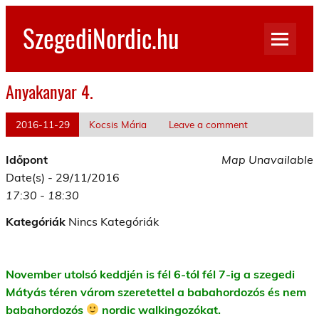
Skip
to
SzegediNordic.hu
content
Szegedi Nordic Walking oldal
Anyakanyar 4.
2016-11-29
Kocsis Mária
Leave a comment
Időpont
Map Unavailable
Date(s) - 29/11/2016
17:30 - 18:30
Kategóriák
Nincs Kategóriák
November utolsó keddjén is fél 6-tól fél 7-ig a szegedi
Mátyás téren várom szeretettel a babahordozós és nem
babahordozós
nordic walkingozókat.