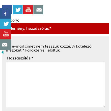
Category:
Vélemény, hozzászólás?
Az e-mail címet nem tesszük közzé.
A kötelező
mezőket
*
karakterrel jelöltük
Hozzászólás
*