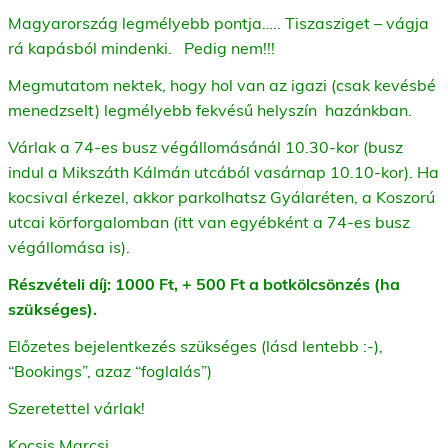
Magyarország legmélyebb pontja….. Tiszasziget – vágja
rá kapásból mindenki. Pedig nem!!!
Megmutatom nektek, hogy hol van az igazi (csak kevésbé
menedzselt) legmélyebb fekvésű helyszín hazánkban.
Várlak a 74-es busz végállomásánál 10.30-kor (busz
indul a Mikszáth Kálmán utcából vasárnap 10.10-kor). Ha
kocsival érkezel, akkor parkolhatsz Gyálaréten, a Koszorú
utcai körforgalomban (itt van egyébként a 74-es busz
végállomása is).
Részvételi díj: 1000 Ft, + 500 Ft a botkölcsönzés (ha
szükséges).
Előzetes bejelentkezés szükséges (lásd lentebb :-),
“Bookings”, azaz “foglalás”)
Szeretettel várlak!
Kocsis Marcsi