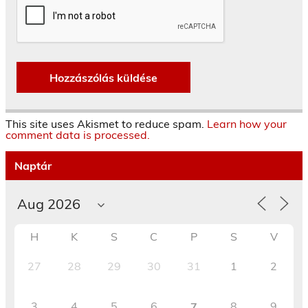
This site uses Akismet to reduce spam.
Learn how your
comment data is processed.
Naptár
H
K
S
C
P
S
V
27
28
29
30
31
1
2
3
4
5
6
8
9
7