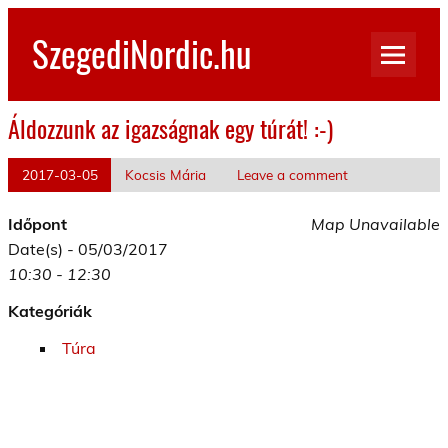
Skip
to
SzegediNordic.hu
content
Szegedi Nordic Walking oldal
Áldozzunk az igazságnak egy túrát! :-)
2017-03-05
Kocsis Mária
Leave a comment
Időpont
Map Unavailable
Date(s) - 05/03/2017
10:30 - 12:30
Kategóriák
Túra