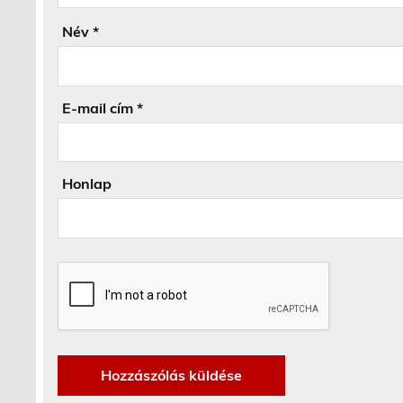
Név
*
E-mail cím
*
Honlap