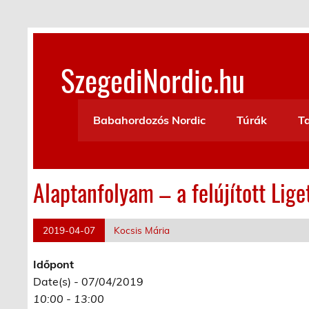
Skip
to
content
SzegediNordic.hu
Szegedi Nordic Walking oldal
Babahordozós Nordic
Túrák
T
Alaptanfolyam – a felújított Lig
2019-04-07
Kocsis Mária
Időpont
Date(s) - 07/04/2019
10:00 - 13:00