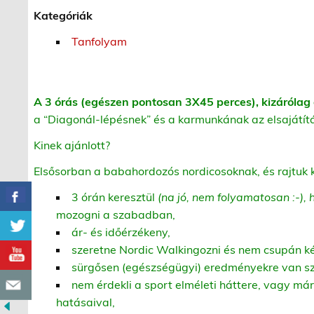
Kategóriák
Tanfolyam
A 3 órás (egészen pontosan 3X45 perces), kizárólag 
a “Diagonál-lépésnek” és a karmunkának az elsajátít
Kinek ajánlott?
Elsősorban a babahordozós nordicosoknak, és rajtuk k
3 órán keresztül
(na jó, nem folyamatosan :-)
mozogni a szabadban,
ár- és időérzékeny,
szeretne Nordic Walkingozni és nem csupán két
sürgősen (egészségügyi) eredményekre van s
nem érdekli a sport elméleti háttere, vagy má
hatásaival,