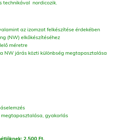
s technikával nordicozik.
 valamint az izomzat felkészítése érdekében
king (NW) elkőkészítéséhez
lelő méretre
 a NW járás közti különbség megtapasztalása
zgáselemzés
, megtapasztalása, gyakorlás
métlőknek: 2.500 Ft.