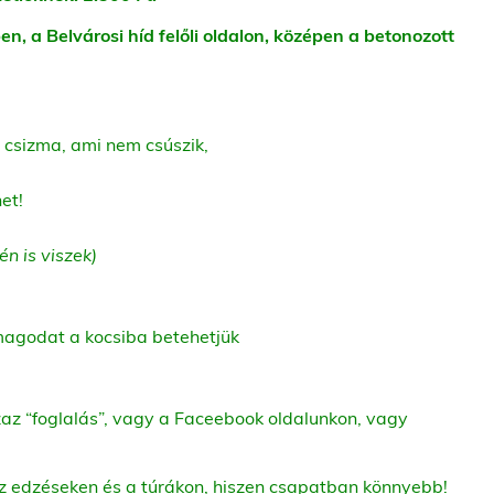
n, a Belvárosi híd felőli oldalon, középen a betonozott
 csizma, ami nem csúszik,
et!
én is viszek)
magodat a kocsiba betehetjük
zaz “foglalás”, vagy a Faceebook oldalunkon, vagy
az edzéseken és a túrákon, hiszen csapatban könnyebb!