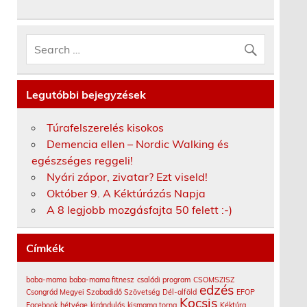
Legutóbbi bejegyzések
Túrafelszerelés kisokos
Demencia ellen – Nordic Walking és
egészséges reggeli!
Nyári zápor, zivatar? Ezt viseld!
Október 9. A Kéktúrázás Napja
A 8 legjobb mozgásfajta 50 felett :-)
Címkék
baba-mama
baba-mama fitnesz
családi program
CSOMSZISZ
edzés
Csongrád Megyei Szabadidő Szövetség
Dél-alföld
EFOP
Kocsis
Facebook
hétvége
kirándulás
kismama torna
Kéktúra