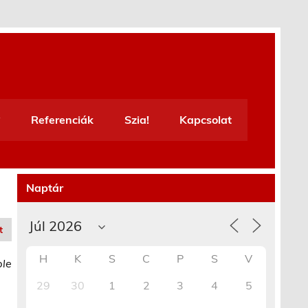
Referenciák
Szia!
Kapcsolat
Naptár
t
H
K
S
C
P
S
V
ble
29
30
1
2
3
4
5