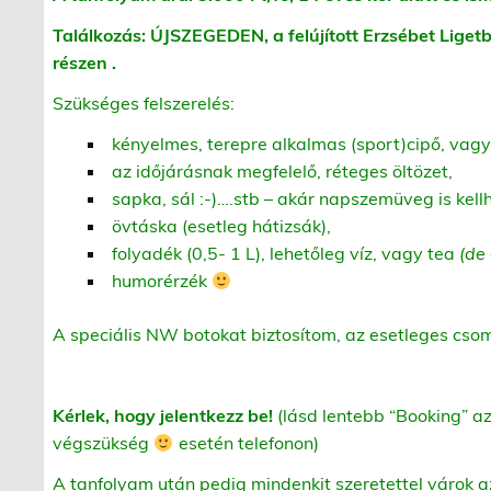
Találkozás: ÚJSZEGEDEN, a felújított Erzsébet Ligetbe
részen .
Szükséges felszerelés:
kényelmes, terepre alkalmas (sport)cipő, vagy
az időjárásnak megfelelő, réteges öltözet,
sapka, sál :-)….stb – akár napszemüveg is kellh
övtáska (esetleg hátizsák),
folyadék (0,5- 1 L), lehetőleg víz, vagy tea
(de 
humorérzék
A speciális NW botokat biztosítom, az esetleges cso
Kérlek, hogy jelentkezz be!
(lásd lentebb “Booking” a
végszükség
esetén telefonon)
A tanfolyam után pedig mindenkit szeretettel várok 