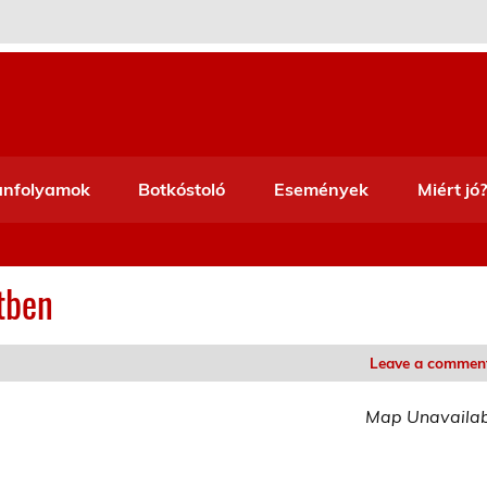
anfolyamok
Botkóstoló
Események
Miért jó?
etben
Leave a commen
Map Unavaila