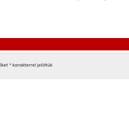
őket
*
karakterrel jelöltük