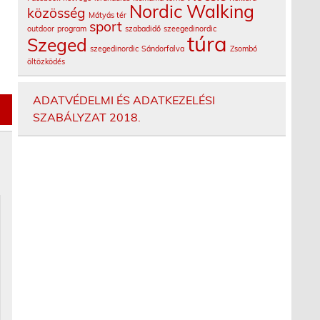
Nordic Walking
közösség
Mátyás tér
sport
outdoor
program
szabadidő
szeegedinordic
túra
Szeged
szegedinordic
Sándorfalva
Zsombó
öltözködés
ADATVÉDELMI ÉS ADATKEZELÉSI
SZABÁLYZAT 2018.