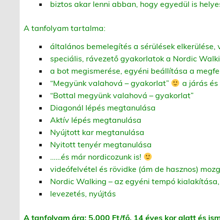
biztos akar lenni abban, hogy egyedül is helye
A tanfolyam tartalma:
általános bemelegítés a sérülések elkerülése,
speciális, rávezető gyakorlatok a Nordic Wal
a bot megismerése, egyéni beállítása a megfe
“Megyünk valahová – gyakorlat”
a járás és
“Bottal megyünk valahová – gyakorlat”
Diagonál lépés megtanulása
Aktív lépés megtanulása
Nyújtott kar megtanulása
Nyitott tenyér megtanulása
……és már nordicozunk is!
videófelvétel és rövidke (ám de hasznos) mo
Nordic Walking – az egyéni tempó kialakítása
levezetés, nyújtás
A tanfolyam ára: 5.000 Ft/fő, 14 éves kor alatt és is