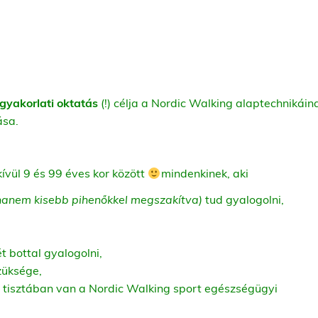
gyakorlati oktatás
(!) célja a Nordic Walking alaptechnikáin
ása.
ívül 9 és 99 éves kor között
mindenkinek, aki
, hanem kisebb pihenőkkel megszakítva)
tud gyalogolni,
 bottal gyalogolni,
züksége,
r tisztában van a Nordic Walking sport egészségügyi