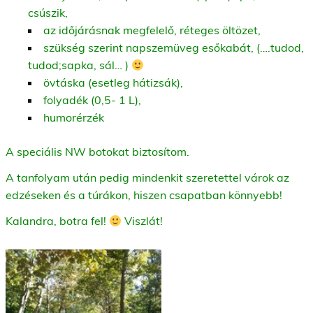
csúszik,
az időjárásnak megfelelő, réteges öltözet,
szükség szerint napszemüveg esőkabát, (….tudod,
tudod;sapka, sál… )
övtáska (esetleg hátizsák),
folyadék (0,5- 1 L),
humorérzék
A speciális NW botokat biztosítom.
A tanfolyam után pedig mindenkit szeretettel várok az
edzéseken és a túrákon, hiszen csapatban könnyebb!
Kalandra, botra fel!
Viszlát!