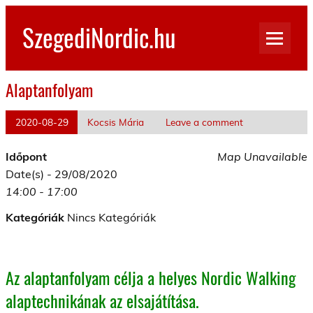
Skip
to
SzegediNordic.hu
content
Szegedi Nordic Walking oldal
Alaptanfolyam
2020-08-29
Kocsis Mária
Leave a comment
Időpont
Map Unavailable
Date(s) - 29/08/2020
14:00 - 17:00
Kategóriák
Nincs Kategóriák
Az alaptanfolyam célja a helyes Nordic Walking
alaptechnikának az elsajátítása.