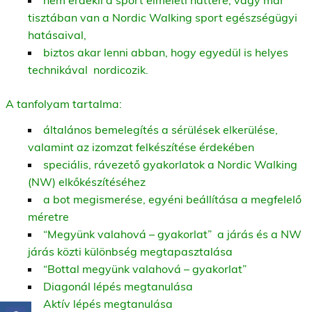
nem érdekli a sport elméleti háttere, vagy már
tisztában van a Nordic Walking sport egészségügyi
hatásaival,
biztos akar lenni abban, hogy egyedül is helyes
technikával nordicozik.
A tanfolyam tartalma:
általános bemelegítés a sérülések elkerülése,
valamint az izomzat felkészítése érdekében
speciális, rávezető gyakorlatok a Nordic Walking
(NW) elkőkészítéséhez
a bot megismerése, egyéni beállítása a megfelelő
méretre
“Megyünk valahová – gyakorlat” a járás és a NW
járás közti különbség megtapasztalása
“Bottal megyünk valahová – gyakorlat”
Diagonál lépés megtanulása
Aktív lépés megtanulása