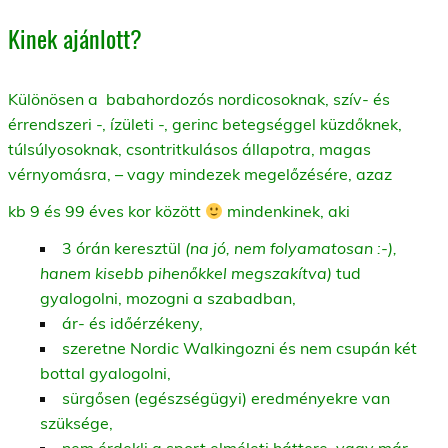
Kinek ajánlott?
Különösen a babahordozós nordicosoknak, szív- és
érrendszeri -, ízületi -, gerinc betegséggel küzdőknek,
túlsúlyosoknak, csontritkulásos állapotra, magas
vérnyomásra, – vagy mindezek megelőzésére, azaz
kb 9 és 99 éves kor között
mindenkinek, aki
3 órán keresztül
(na jó, nem folyamatosan :-),
hanem kisebb pihenőkkel megszakítva)
tud
gyalogolni, mozogni a szabadban,
ár- és időérzékeny,
szeretne Nordic Walkingozni és nem csupán két
bottal gyalogolni,
sürgősen (egészségügyi) eredményekre van
szüksége,