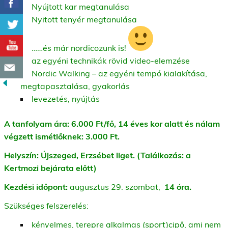
Nyújtott kar megtanulása
Nyitott tenyér megtanulása
……és már nordicozunk is!
az egyéni technikák rövid video-elemzése
Nordic Walking – az egyéni tempó kialakítása,
megtapasztalása, gyakorlás
levezetés, nyújtás
A tanfolyam ára: 6.000 Ft/fő, 14 éves kor alatt és nálam
végzett ismétlőknek: 3.000 Ft.
Helyszín: Újszeged, Erzsébet liget. (Találkozás: a
Kertmozi bejárata előtt)
Kezdési időpont:
augusztus 29. szombat,
14 óra.
Szükséges felszerelés:
kényelmes, terepre alkalmas (sport)cipő, ami nem