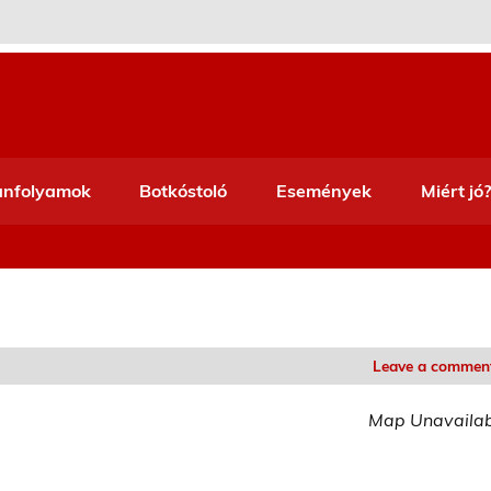
anfolyamok
Botkóstoló
Események
Miért jó?
Leave a commen
Map Unavaila