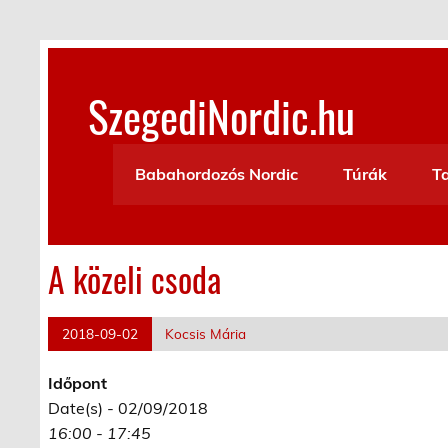
Skip
to
content
SzegediNordic.hu
Szegedi Nordic Walking oldal
Babahordozós Nordic
Túrák
T
A közeli csoda
2018-09-02
Kocsis Mária
Időpont
Date(s) - 02/09/2018
16:00 - 17:45