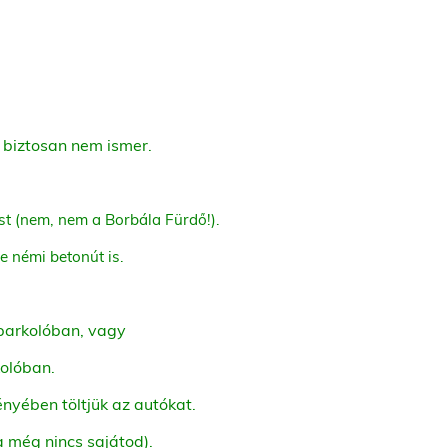
 biztosan nem ismer.
st (nem, nem a Borbála Fürdő!).
e némi betonút is.
parkolóban, vagy
kolóban.
nyében töltjük az autókat.
a még nincs sajátod).