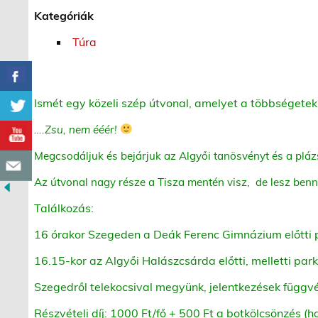
Kategóriák
Túra
Ismét egy közeli szép útvonal, amelyet a többségetek
….Zsu, nem ééér!
Megcsodáljuk és bejárjuk az Algyői tanösvényt és a pláz
Az útvonal nagy része a Tisza mentén visz,
de lesz benn
Találkozás:
16 órakor Szegeden a Deák Ferenc Gimnázium előtti 
16.15-kor az Algyői Halászcsárda előtti, melletti par
Szegedről telekocsival megyünk, jelentkezések függvé
Részvételi díj: 1000 Ft/fő + 500 Ft a botkölcsönzés (h