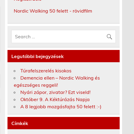
Nordic Walking 50 felett - rövidfilm
Legutóbbi bejegyzések
Túrafelszerelés kisokos
Demencia ellen – Nordic Walking és
egészséges reggeli!
Nyári zápor, zivatar? Ezt viseld!
Október 9. A Kéktúrázás Napja
A 8 legjobb mozgásfajta 50 felett :-)
Címkék