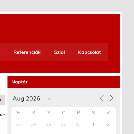
Referenciák
Szia!
Kapcsolat
Naptár
t
H
K
S
C
P
S
V
ble
27
28
29
30
31
1
2