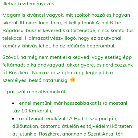
illetve kezdeményezés.
Magam is kíváncsi vagyok, mit szóltok hozzá és hogyan
sikerül. Itt nincs laca-faca, el kell jutnunk A-ból B-be.
Ráadásul busz is keveredik a történetbe, nincs komfortos
telekocsi. Halmazati vészvillogó, hogy ez az útvonal
kemény kihívás lehet, ha az időjárás begorombul.
Szóval, ha még nem ment el a kedved, vagy esetleg épp
feltámadt a kalandvágyad, akkor gyere, és nordicozzunk
át Röszkére. Nem az országhatárig, legfeljebb a
személyes, belső határunkig.
… pár szót a pozitívumokról.
ennél mentünk már hosszabbakat is (a mostani
táv 10 Km körüli),
az útvonal rendkívüli! A Holt-Tisza partján,
dűlőutakon, csatorna átkelőn és tájvédelmi körzeten
át jutunk el Röszkére, ahonnan a Szent Antal téri