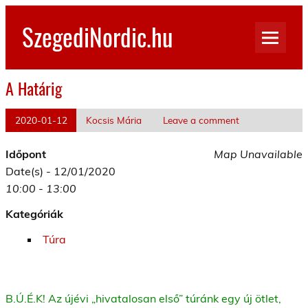
Skip
to
SzegediNordic.hu
content
Szegedi Nordic Walking oldal
A Határig
2020-01-12
Kocsis Mária
Leave a comment
Időpont
Map Unavailable
Date(s) - 12/01/2020
10:00 - 13:00
Kategóriák
Túra
B.Ú.É.K! Az újévi „hivatalosan első” túránk egy új ötlet,