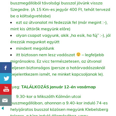
buszmegállóból távolsági busszal jövünk vissza
Szegedre. (A 15 Km-es jegyár 400 Ft, tehát tervezd
be a költségvetésbe)
ezt az útvonalat mi fedezzük fel (már megint :-),
mint kis úttörők megyünk előre)
olyan csapat vagyunk, akik „ha esik, ha fúj” :-), jól
érezzük magunkat együtt
mindent megoldunk
itt biztosan nem lesz vadászat
– legfeljebb
migránsokra. Ez vicc természetesen, az útvonal
teljesen biztonságos (persze a határvadászoknál
bejelentkezem ismét, ne minket kapcsoljanak le).
A lényeg:
TALÁLKOZÁS január 12-én vasárnap
9.30-kor a Mikszáth Kálmán utcai
buszmegállóban, ahonnan a 9.40-kor induló 74-es
helyijáratos busszal közösen megyünk Klebelsberg
telepre, a túra induló állomásához, vagy