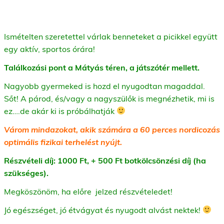
Ismételten szeretettel várlak benneteket a picikkel együtt
egy aktív, sportos órára!
Találkozási pont a Mátyás téren, a játszótér mellett.
Nagyobb gyermeked is hozd el nyugodtan magaddal.
Sőt! A párod, és/vagy a nagyszülők is megnézhetik, mi is
ez….de akár ki is próbálhatják
Várom mindazokat, akik számára a 60 perces nordicozás
optimális fizikai terhelést nyújt.
Részvételi díj: 1000 Ft, + 500 Ft botkölcsönzési díj (ha
szükséges).
Megköszönöm, ha előre jelzed részvételedet!
Jó egészséget, jó étvágyat és nyugodt alvást nektek!