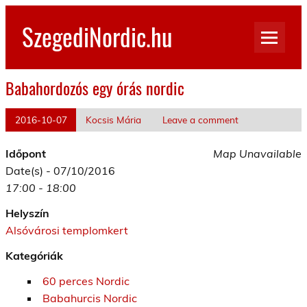
Skip
to
SzegediNordic.hu
content
Szegedi Nordic Walking oldal
Babahordozós egy órás nordic
2016-10-07
Kocsis Mária
Leave a comment
Időpont
Map Unavailable
Date(s) - 07/10/2016
17:00 - 18:00
Helyszín
Alsóvárosi templomkert
Kategóriák
60 perces Nordic
Babahurcis Nordic