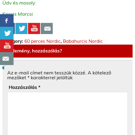
Üdv és mosoly:
Kocsis Marcsi
Category:
60 perces Nordic
,
Babahurcis Nordic
Vélemény, hozzászólás?
Az e-mail címet nem tesszük közzé.
A kötelező
mezőket
*
karakterrel jelöltük
Hozzászólás
*