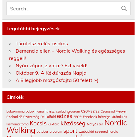
Legutóbbi bejegyzések
Túrafelszerelés kisokos
Demencia ellen – Nordic Walking és egészséges
reggeli!
Nyári zápor, zivatar? Ezt viseld!
Október 9. A Kéktúrázás Napja
A 8 legjobb mozgásfajta 50 felett :-)
Címkék
baba-mama
baba-mama fitnesz
családi program
CSOMSZISZ
Csongrád Megyei
edzés
Szabadidő Szövetség
Dél-alföld
EFOP
Facebook
hétvége
kirándulás
Nordic
Kocsis
közösség
kismama torna
Kéktúra
Mátyás tér
Walking
sport
outdoor
program
szabadidő
szeegedinordic