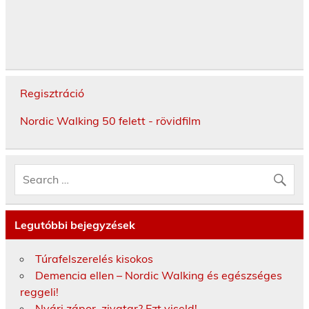
Regisztráció
Nordic Walking 50 felett - rövidfilm
Legutóbbi bejegyzések
Túrafelszerelés kisokos
Demencia ellen – Nordic Walking és egészséges
reggeli!
Nyári zápor, zivatar? Ezt viseld!