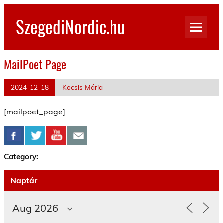
Skip
to
SzegediNordic.hu
content
Szegedi Nordic Walking oldal
MailPoet Page
2024-12-18
Kocsis Mária
[mailpoet_page]
Category:
Naptár