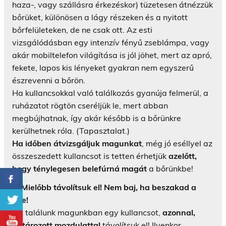
haza-, vagy szállásra érkezéskor) tüzetesen átnézzük
bőrüket, különösen a lágy részeken és a nyitott
bőrfelületeken, de ne csak ott. Az esti
vizsgálódásban egy intenzív fényű zseblámpa, vagy
akár mobiltelefon világítása is jól jöhet, mert az apró,
fekete, lapos kis lényeket gyakran nem egyszerű
észrevenni a bőrön.
Ha kullancsokkal való találkozás gyanúja felmerül, a
ruházatot rögtön cseréljük le, mert abban
megbújhatnak, így akár később is a bőrünkre
kerülhetnek róla. (Tapasztalat.)
Ha időben átvizsgáljuk magunkat
, még jó eséllyel az
összeszedett kullancsot is tetten érhetjük
azelőtt,
hogy ténylegesen belefúrná magát
a bőrünkbe!
3. Mielőbb távolítsuk el! Nem baj, ha beszakad a
feje!
Ha találunk magunkban egy kullancsot,
azonnal,
határozott mozdulattal
távolítsuk el! Ilyenkor