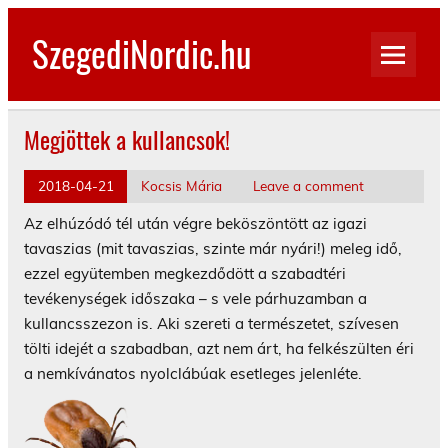
Skip
to
SzegediNordic.hu
content
Szegedi Nordic Walking oldal
Megjöttek a kullancsok!
2018-04-21
Kocsis Mária
Leave a comment
Az elhúzódó tél után végre beköszöntött az igazi
tavaszias (mit tavaszias, szinte már nyári!) meleg idő,
ezzel együtemben megkezdődött a szabadtéri
tevékenységek időszaka – s vele párhuzamban a
kullancsszezon is. Aki szereti a természetet, szívesen
tölti idejét a szabadban, azt nem árt, ha felkészülten éri
a nemkívánatos nyolclábúak esetleges jelenléte.