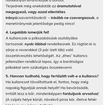
hatékonyan kiránthatjuk a bőrből.
Terjednek még anekdoták az
óramutatóval
megegyező, vagy azzal ellentétes
irányú
csavarintásokról –
inkább ne csavargassuk
, a
menetiránynak jelentősége pedig nincs!
4. Legalább ismerjük fel!
A kullancsok a pókszabásúak osztályába
tartoznak:
nyolc lábbal
rendelkeznek. Ez rögtön ki is
zárja a rovarokkal (3 pár ízelt láb) való
összetévesztés lehetőségét. Az „éhes” kullancs
jellemzően rendkívül lapos, így a barátságos
pókokkal sem szükséges összekeverni.
5. Honnan tudható, hogy fertőzött volt-e a kullancs?
Ha kullancsot távolítottunk el, fontos, hogy még
napokig figyeljük annak helyét! Ha bevörösödik,
irritált lesz a bőr, mindenképpen
forduljunk orvoshoz
!
(A csípés helye körüli, növekvő piros kör, illetve fehér