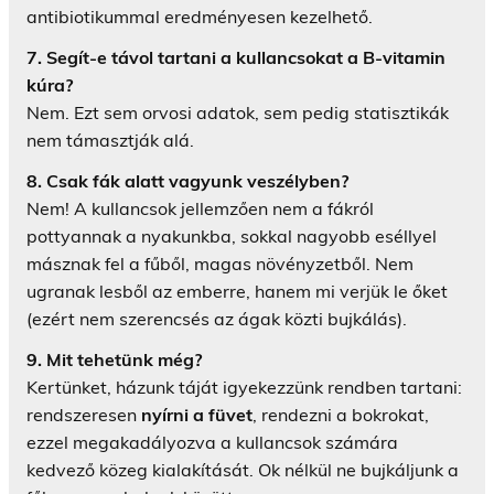
antibiotikummal eredményesen kezelhető.
7. Segít-e távol tartani a kullancsokat a B-vitamin
kúra?
Nem. Ezt sem orvosi adatok, sem pedig statisztikák
nem támasztják alá.
8. Csak fák alatt vagyunk veszélyben?
Nem! A kullancsok jellemzően nem a fákról
pottyannak a nyakunkba, sokkal nagyobb eséllyel
másznak fel a fűből, magas növényzetből. Nem
ugranak lesből az emberre, hanem mi verjük le őket
(ezért nem szerencsés az ágak közti bujkálás).
9. Mit tehetünk még?
Kertünket, házunk táját igyekezzünk rendben tartani:
rendszeresen
nyírni a füvet
, rendezni a bokrokat,
ezzel megakadályozva a kullancsok számára
kedvező közeg kialakítását. Ok nélkül ne bujkáljunk a