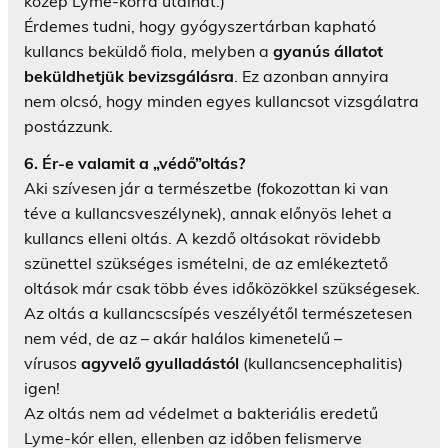
közép Lyme-kórra utalhat.)
Érdemes tudni, hogy gyógyszertárban kapható
kullancs beküldő fiola, melyben a
gyanús állatot
beküldhetjük bevizsgálásra
. Ez azonban annyira
nem olcsó, hogy minden egyes kullancsot vizsgálatra
postázzunk.
6. Ér-e valamit a „védő”oltás?
Aki szívesen jár a természetbe (fokozottan ki van
téve a kullancsveszélynek), annak előnyös lehet a
kullancs elleni oltás. A kezdő oltásokat rövidebb
szünettel szükséges ismételni, de az emlékeztető
oltások már csak több éves időközökkel szükségesek.
Az oltás a kullancscsípés veszélyétől természetesen
nem véd, de az – akár halálos kimenetelű –
vírusos
agyvelő gyulladástól
(kullancsencephalitis)
igen!
Az oltás nem ad védelmet a bakteriális eredetű
Lyme-kór ellen, ellenben az időben felismerve