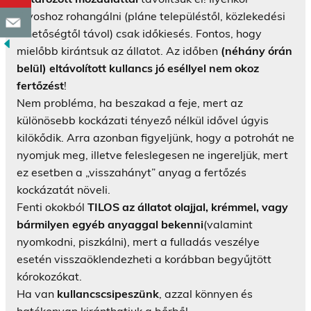
orvoshoz rohangálni (pláne településtől, közlekedési
lehetőségtől távol) csak időkiesés. Fontos, hogy
mielőbb kirántsuk az állatot. Az időben
(néhány órán
belül) eltávolított kullancs jó eséllyel nem okoz
fertőzést
!
Nem probléma, ha beszakad a feje, mert az
különösebb kockázati tényező nélkül idővel úgyis
kilökődik. Arra azonban figyeljünk, hogy a potrohát ne
nyomjuk meg, illetve feleslegesen ne ingereljük, mert
ez esetben a „visszahányt” anyag a fertőzés
kockázatát növeli.
Fenti okokból
TILOS az állatot olajjal, krémmel, vagy
bármilyen egyéb anyaggal bekenni
(valamint
nyomkodni, piszkálni), mert a fulladás veszélye
esetén visszaöklendezheti a korábban begyűjtött
kórokozókat.
Ha van
kullancscsipeszünk
, azzal könnyen és