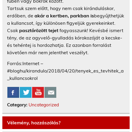
fűben vagy bokrok között.
Tartsuk szem előtt, hogy nem csak kiránduláskor,
erdőben, de
akár a kertben, parkban is
begyűjthetjük
a kullancsot, így különösen figyeljük gyerekeinket.
Csak
pasztőrözött tejet
fogyasszunk! Kevésbé ismert
tény, de az agyvelő-gyulladás kórokozóját a kecske-
és tehéntej is hordozhatja. Ez azonban forralást
követően már nem jelenthet veszélyt.
Forrás:Internet –
#bloghu/kirandulo/2018/04/20/tenyek_es_tevhitek_a
_kullancsokrol
Category:
Uncategorized
Vélemény, hozzászólás?