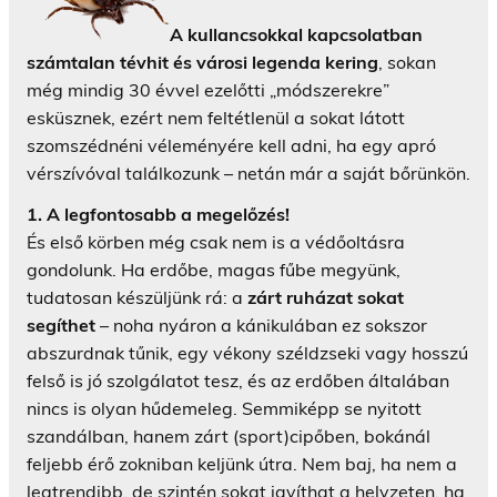
A kullancsokkal kapcsolatban
számtalan tévhit és városi legenda kering
, sokan
még mindig 30 évvel ezelőtti „módszerekre”
esküsznek, ezért nem feltétlenül a sokat látott
szomszédnéni véleményére kell adni, ha egy apró
vérszívóval találkozunk – netán már a saját bőrünkön.
1. A legfontosabb a megelőzés!
És első körben még csak nem is a védőoltásra
gondolunk. Ha erdőbe, magas fűbe megyünk,
tudatosan készüljünk rá: a
zárt ruházat sokat
segíthet
– noha nyáron a kánikulában ez sokszor
abszurdnak tűnik, egy vékony széldzseki vagy hosszú
felső is jó szolgálatot tesz, és az erdőben általában
nincs is olyan hűdemeleg. Semmiképp se nyitott
szandálban, hanem zárt (sport)cipőben, bokánál
feljebb érő zokniban keljünk útra. Nem baj, ha nem a
legtrendibb, de szintén sokat javíthat a helyzeten, ha