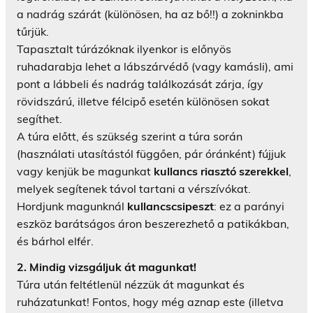
a nadrág szárát (különösen, ha az bő!!) a zokninkba
tűrjük.
Tapasztalt túrázóknak ilyenkor is előnyös
ruhadarabja lehet a lábszárvédő (vagy kamásli), ami
pont a lábbeli és nadrág találkozását zárja, így
rövidszárú, illetve félcipő esetén különösen sokat
segíthet.
A túra előtt, és szükség szerint a túra során
(használati utasítástól függően, pár óránként) fújjuk
vagy kenjük be magunkat
kullancs riasztó szerekkel
,
melyek segítenek távol tartani a vérszívókat.
Hordjunk magunknál
kullancscsipeszt
: ez a parányi
eszköz barátságos áron beszerezhető a patikákban,
és bárhol elfér.
2. Mindig vizsgáljuk át magunkat!
Túra után feltétlenül nézzük át magunkat és
ruházatunkat! Fontos, hogy még aznap este (illetva