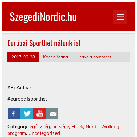
Skip
to
SzegediNordic.hu
content
Szegedi Nordic Walking oldal
Európai Sporthét nálunk is!
2017-09-28
Kocsis Mária
Leave a comment
#BeActive
#europaisporthet
Category:
egészség
,
hétvége
,
Hírek
,
Nordic Walking
,
program
,
Uncategorized