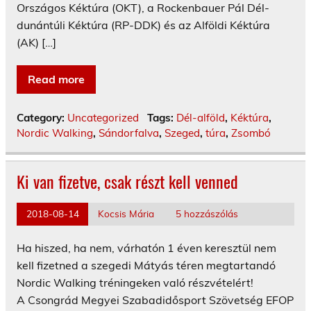
Országos Kéktúra (OKT), a Rockenbauer Pál Dél-
dunántúli Kéktúra (RP-DDK) és az Alföldi Kéktúra
(AK) […]
Read more
Category:
Uncategorized
Tags:
Dél-alföld
,
Kéktúra
,
Nordic Walking
,
Sándorfalva
,
Szeged
,
túra
,
Zsombó
Ki van fizetve, csak részt kell venned
2018-08-14
Kocsis Mária
5 hozzászólás
Ha hiszed, ha nem, várhatón 1 éven keresztül nem
kell fizetned a szegedi Mátyás téren megtartandó
Nordic Walking tréningeken való részvételért!
A Csongrád Megyei Szabadidősport Szövetség EFOP