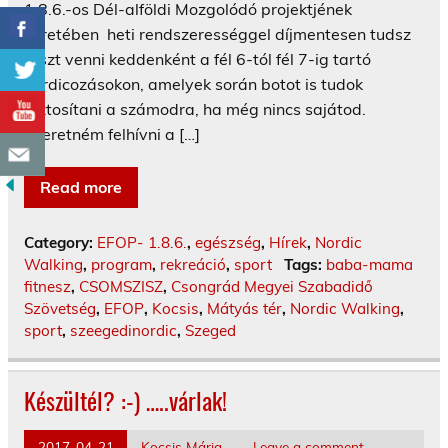
1.8.6.-os Dél-alföldi Mozgolódó projektjének
keretében heti rendszerességgel díjmentesen tudsz
részt venni keddenként a fél 6-tól fél 7-ig tartó
nordicozásokon, amelyek során botot is tudok
biztosítani a számodra, ha még nincs sajátod.
Szeretném felhívni a […]
Read more
Category:
EFOP- 1.8.6.
,
egészség
,
Hírek
,
Nordic
Walking
,
program
,
rekreáció
,
sport
Tags:
baba-mama
fitnesz
,
CSOMSZISZ
,
Csongrád Megyei Szabadidő
Szövetség
,
EFOP
,
Kocsis
,
Mátyás tér
,
Nordic Walking
,
sport
,
szeegedinordic
,
Szeged
Készültél? :-) …..várlak!
2017-04-21
Kocsis Mária
Leave a comment