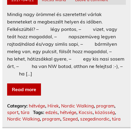
Mindig nagy örömmel és szeretettel várlak
benneteket a megbeszélt helyen és időben.
Felkészültél? – légy pontos, – vizet, vagy
teát hozz magaddal, – napszemüveg legyen
rajtad/nálad és/vagy simlis sapi, – bármilyen
meleg van, egy pulcsit, fölsőt hozz magaddal, –
ha lehet, hátizsákkal gyere, – egy kis nasi sosem
árt, – ha van NW botod, otthon ne felejtsd :-), –
ha […]
Read more
Category:
hétvége
,
Hírek
,
Nordic Walking
,
program
,
sport
,
túra
Tags:
edzés
,
hétvége
,
Kocsis
,
közösség
,
Nordic Walking
,
program
,
Szeged
,
szegedinordic
,
túra