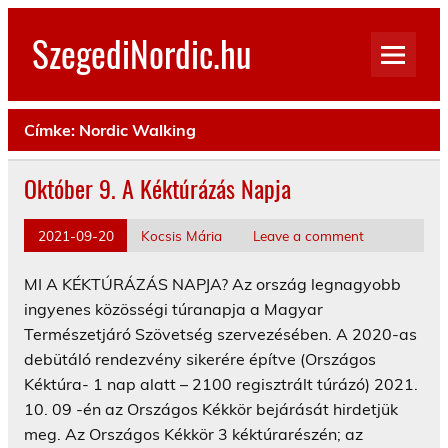
Skip
to
SzegediNordic.hu
content
Szegedi Nordic Walking oldal
Címke:
Nordic Walking
Október 9. A Kéktúrázás Napja
2021-09-20
Kocsis Mária
Leave a comment
MI A KÉKTÚRÁZÁS NAPJA? Az ország legnagyobb
ingyenes közösségi túranapja a Magyar
Természetjáró Szövetség szervezésében. A 2020-as
debütáló rendezvény sikerére építve (Országos
Kéktúra- 1 nap alatt – 2100 regisztrált túrázó) 2021.
10. 09 -én az Országos Kékkör bejárását hirdetjük
meg. Az Országos Kékkör 3 kéktúrarészén; az