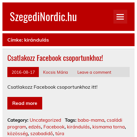
Skip
to
SzegediNordic.hu
content
Szegedi Nordic Walking oldal
Címke:
kirándulás
Csatlakozz Facebook csoportunkhoz!
2016-08-17
Kocsis Mária
Leave a comment
Csatlakozz Facebook csoportunkhoz itt!
Read more
Category:
Uncategorized
Tags:
baba-mama
,
családi
program
,
edzés
,
Facebook
,
kirándulás
,
kismama torna
,
közösség
,
szabadidő
,
túra