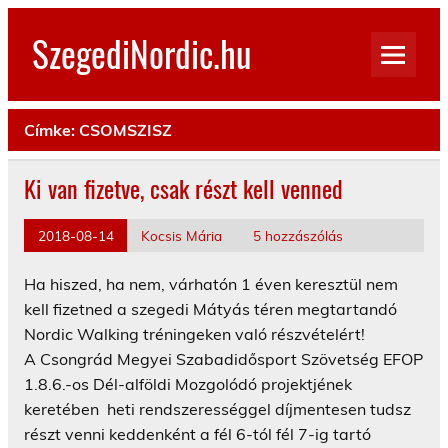
Skip
to
SzegediNordic.hu
content
Szegedi Nordic Walking oldal
Címke:
CSOMSZISZ
Ki van fizetve, csak részt kell venned
2018-08-14
Kocsis Mária
5 hozzászólás
Ha hiszed, ha nem, várhatón 1 éven keresztül nem
kell fizetned a szegedi Mátyás téren megtartandó
Nordic Walking tréningeken való részvételért!
A Csongrád Megyei Szabadidősport Szövetség EFOP
1.8.6.-os Dél-alföldi Mozgolódó projektjének
keretében heti rendszerességgel díjmentesen tudsz
részt venni keddenként a fél 6-tól fél 7-ig tartó