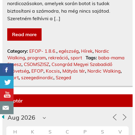
nordicozásokon, amelyek során botot is tudok
biztosítani a számodra, ha még nincs sajátod.
Szeretném felhívni a […]
Read more
Category:
EFOP- 1.8.6.
,
egészség
,
Hírek
,
Nordic
Walking
,
program
,
rekreáció
,
sport
Tags:
baba-mama
fitnesz
,
CSOMSZISZ
,
Csongrád Megyei Szabadidő
Szövetség
,
EFOP
,
Kocsis
,
Mátyás tér
,
Nordic Walking
,
sport
,
szeegedinordic
,
Szeged
Naptár
H
K
S
C
P
S
V