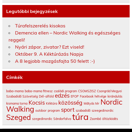
Legutóbbi bejegyzések
Túrafelszerelés kisokos
Demencia ellen – Nordic Walking és egészséges
reggeli!
Nyári zápor, zivatar? Ezt viseld!
Október 9. A Kéktúrázás Napja
A 8 legjobb mozgásfajta 50 felett :-)
Címkék
baba-mama
baba-mama fitnesz
családi program
CSOMSZISZ
Csongrád Megyei
edzés
Szabadidő Szövetség
Dél-alföld
EFOP
Facebook
hétvége
kirándulás
Nordic
Kocsis
közösség
kismama torna
Kéktúra
Mátyás tér
Walking
sport
outdoor
program
szabadidő
szeegedinordic
túra
Szeged
szegedinordic
Sándorfalva
Zsombó
öltözködés