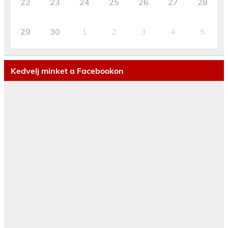
22
23
24
25
26
27
28
29
30
1
2
3
4
5
Kedvelj minket a Facebookon