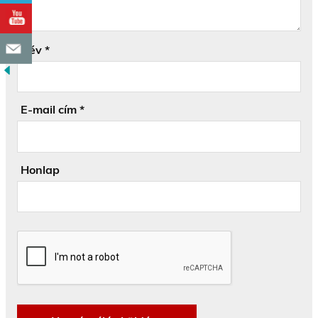
Név
*
E-mail cím
*
Honlap