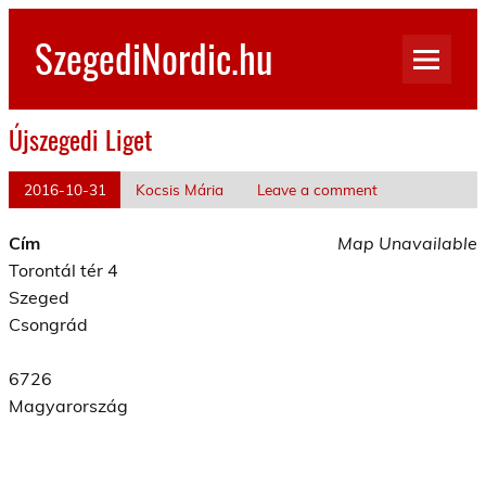
Skip
to
SzegediNordic.hu
content
Szegedi Nordic Walking oldal
Újszegedi Liget
2016-10-31
Kocsis Mária
Leave a comment
Cím
Map Unavailable
Torontál tér 4
Szeged
Csongrád
6726
Magyarország