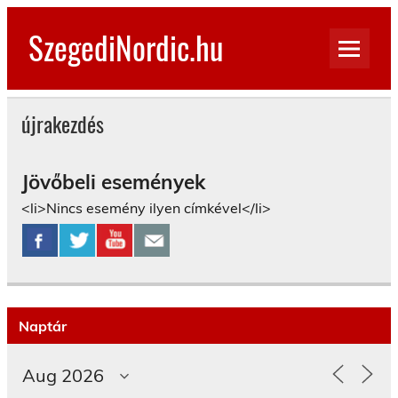
Skip
to
SzegediNordic.hu
content
Szegedi Nordic Walking oldal
újrakezdés
Jövőbeli események
<li>Nincs esemény ilyen címkével</li>
Naptár