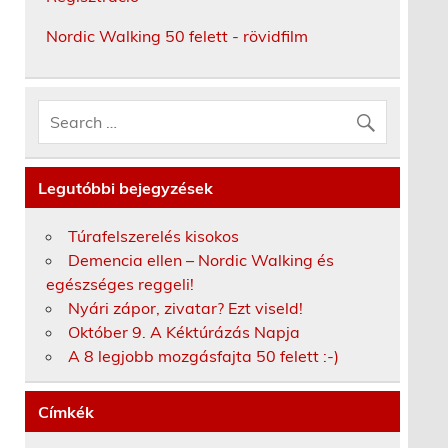
Nordic Walking 50 felett - rövidfilm
Legutóbbi bejegyzések
Túrafelszerelés kisokos
Demencia ellen – Nordic Walking és
egészséges reggeli!
Nyári zápor, zivatar? Ezt viseld!
Október 9. A Kéktúrázás Napja
A 8 legjobb mozgásfajta 50 felett :-)
Címkék