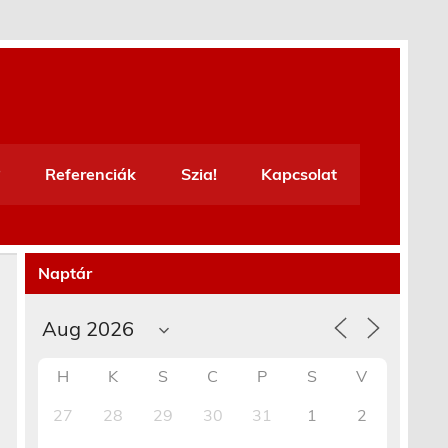
Referenciák
Szia!
Kapcsolat
Naptár
H
K
S
C
P
S
V
27
28
29
30
31
1
2