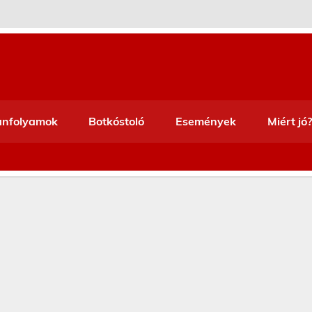
anfolyamok
Botkóstoló
Események
Miért jó?