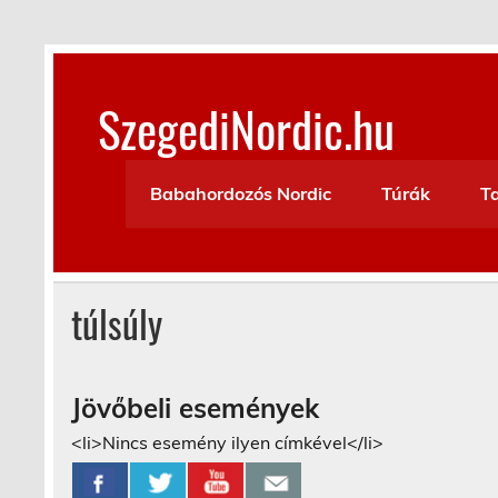
Skip
to
content
SzegediNordic.hu
Szegedi Nordic Walking oldal
Babahordozós Nordic
Túrák
T
túlsúly
Jövőbeli események
<li>Nincs esemény ilyen címkével</li>