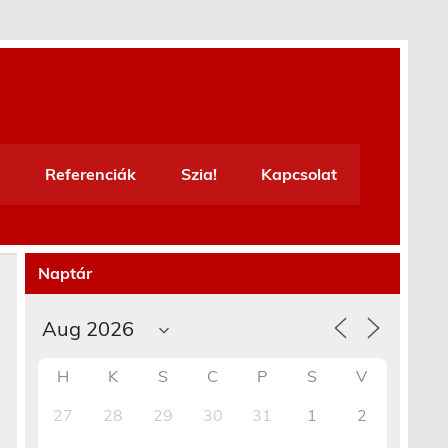
Referenciák
Szia!
Kapcsolat
Naptár
H
K
S
C
P
S
V
27
28
29
30
31
1
2