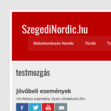
Skip
to
content
SzegediNordic.hu
Szegedi Nordic Walking oldal
Babahordozós Nordic
Túrák
T
testmozgás
Jövőbeli események
<li>Nincs esemény ilyen címkével</li>