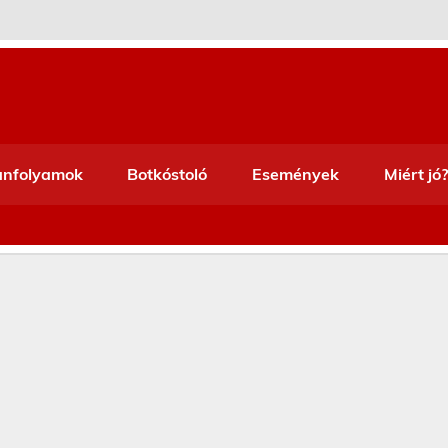
anfolyamok
Botkóstoló
Események
Miért jó?