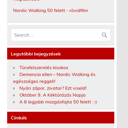
Nordic Walking 50 felett - rövidfilm
Legutóbbi bejegyzések
Túrafelszerelés kisokos
Demencia ellen – Nordic Walking és
egészséges reggeli!
Nyári zápor, zivatar? Ezt viseld!
Október 9. A Kéktúrázás Napja
A 8 legjobb mozgásfajta 50 felett :-)
Címkék