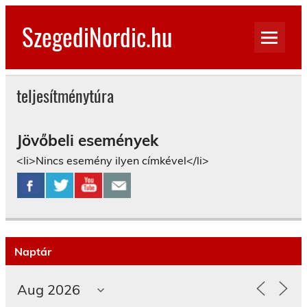
Skip
to
SzegediNordic.hu
content
Szegedi Nordic Walking oldal
teljesítménytúra
Jövőbeli események
<li>Nincs esemény ilyen címkével</li>
Naptár