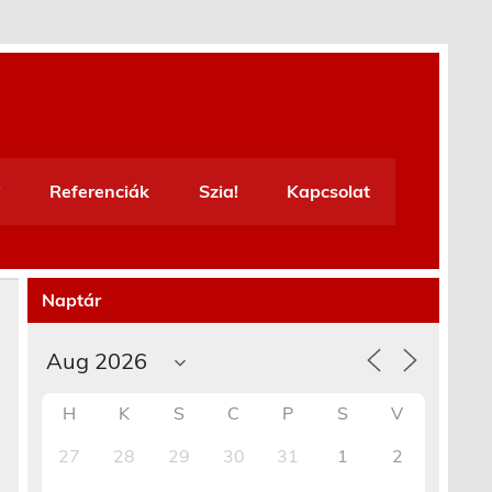
Referenciák
Szia!
Kapcsolat
Naptár
H
K
S
C
P
S
V
27
28
29
30
31
1
2