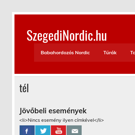
Skip
to
content
SzegediNordic.hu
Szegedi Nordic Walking oldal
Babahordozós Nordic
Túrák
T
tél
Jövőbeli események
<li>Nincs esemény ilyen címkével</li>