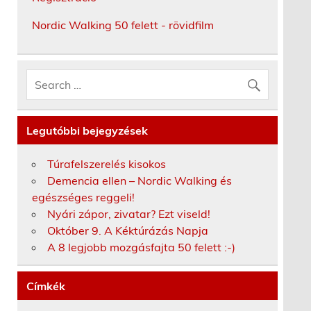
Nordic Walking 50 felett - rövidfilm
Legutóbbi bejegyzések
Túrafelszerelés kisokos
Demencia ellen – Nordic Walking és
egészséges reggeli!
Nyári zápor, zivatar? Ezt viseld!
Október 9. A Kéktúrázás Napja
A 8 legjobb mozgásfajta 50 felett :-)
Címkék