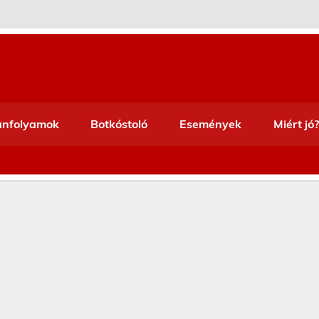
anfolyamok
Botkóstoló
Események
Miért jó?