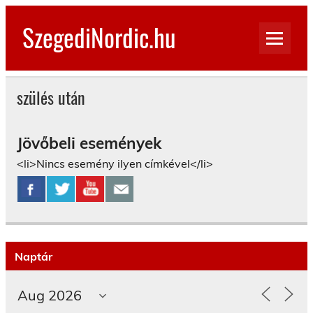
Skip
to
SzegediNordic.hu
content
Szegedi Nordic Walking oldal
szülés után
Jövőbeli események
<li>Nincs esemény ilyen címkével</li>
Naptár