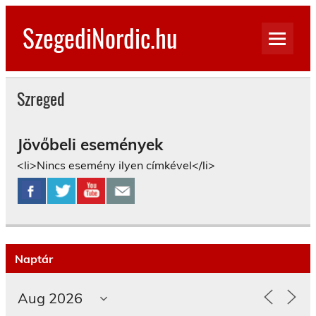
Skip
to
SzegediNordic.hu
content
Szegedi Nordic Walking oldal
Szreged
Jövőbeli események
<li>Nincs esemény ilyen címkével</li>
Naptár