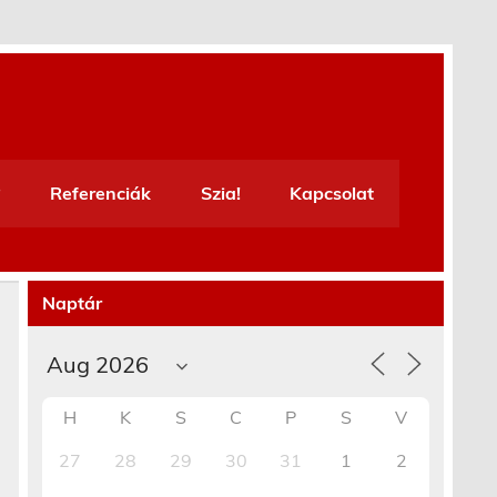
Referenciák
Szia!
Kapcsolat
Naptár
H
K
S
C
P
S
V
27
28
29
30
31
1
2