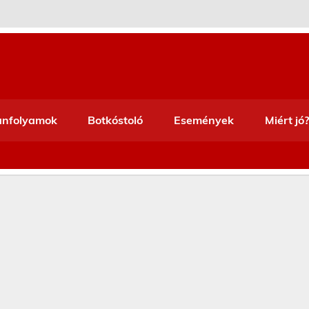
anfolyamok
Botkóstoló
Események
Miért jó?