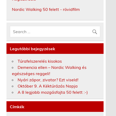
Nordic Walking 50 felett - rövidfilm
Legutóbbi bejegyzések
Túrafelszerelés kisokos
Demencia ellen – Nordic Walking és
egészséges reggeli!
Nyári zápor, zivatar? Ezt viseld!
Október 9. A Kéktúrázás Napja
A 8 legjobb mozgásfajta 50 felett :-)
Címkék