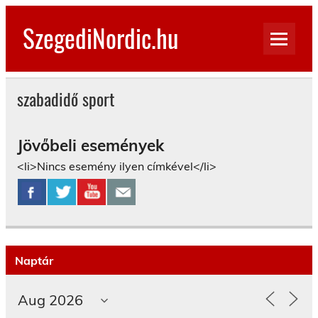
Skip
to
SzegediNordic.hu
content
Szegedi Nordic Walking oldal
szabadidő sport
Jövőbeli események
<li>Nincs esemény ilyen címkével</li>
Naptár