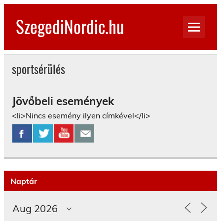
Skip
to
SzegediNordic.hu
content
Szegedi Nordic Walking oldal
sportsérülés
Jövőbeli események
<li>Nincs esemény ilyen címkével</li>
Naptár