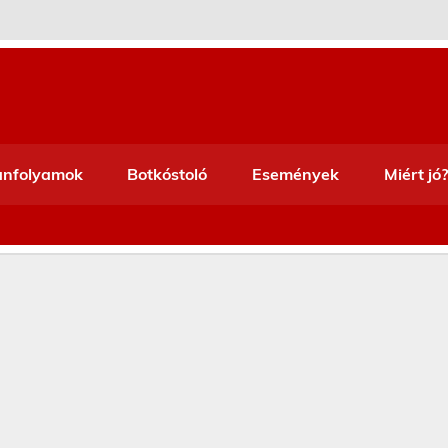
anfolyamok
Botkóstoló
Események
Miért jó?