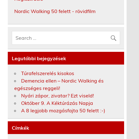
Nordic Walking 50 felett - rövidfilm
Legutóbbi bejegyzések
Túrafelszerelés kisokos
Demencia ellen – Nordic Walking és
egészséges reggeli!
Nyári zápor, zivatar? Ezt viseld!
Október 9. A Kéktúrázás Napja
A 8 legjobb mozgásfajta 50 felett :-)
Címkék