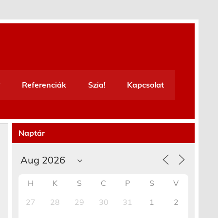
Referenciák
Szia!
Kapcsolat
Naptár
H
K
S
C
P
S
V
27
28
29
30
31
1
2