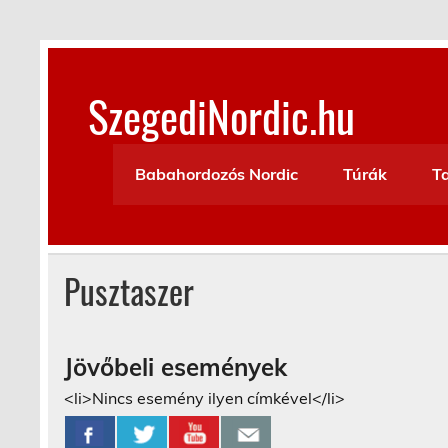
Skip
to
content
SzegediNordic.hu
Szegedi Nordic Walking oldal
Babahordozós Nordic
Túrák
T
Pusztaszer
Jövőbeli események
<li>Nincs esemény ilyen címkével</li>