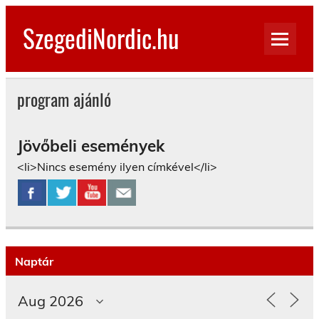
Skip
to
SzegediNordic.hu
content
Szegedi Nordic Walking oldal
program ajánló
Jövőbeli események
<li>Nincs esemény ilyen címkével</li>
Naptár