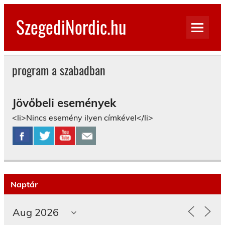
Skip
to
SzegediNordic.hu
content
Szegedi Nordic Walking oldal
program a szabadban
Jövőbeli események
<li>Nincs esemény ilyen címkével</li>
Naptár