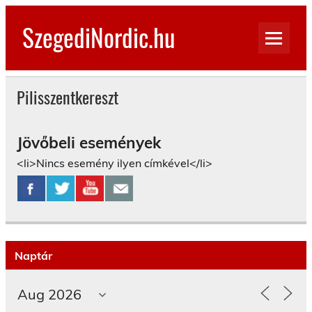
Skip
to
SzegediNordic.hu
content
Szegedi Nordic Walking oldal
Pilisszentkereszt
Jövőbeli események
<li>Nincs esemény ilyen címkével</li>
Naptár