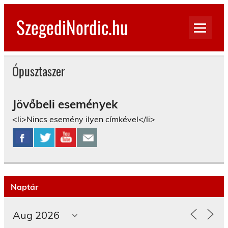
Skip
to
SzegediNordic.hu
content
Szegedi Nordic Walking oldal
Ópusztaszer
Jövőbeli események
<li>Nincs esemény ilyen címkével</li>
Naptár