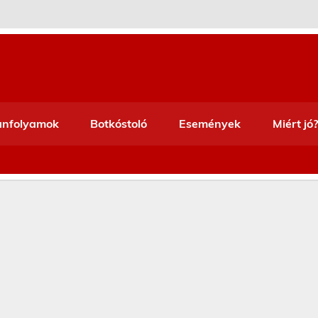
anfolyamok
Botkóstoló
Események
Miért jó?