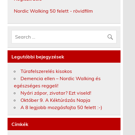
Nordic Walking 50 felett - rövidfilm
Legutóbbi bejegyzések
Túrafelszerelés kisokos
Demencia ellen – Nordic Walking és
egészséges reggeli!
Nyári zápor, zivatar? Ezt viseld!
Október 9. A Kéktúrázás Napja
A 8 legjobb mozgásfajta 50 felett :-)
Címkék