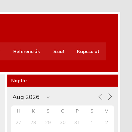
Referenciák
Szia!
Kapcsolat
Naptár
H
K
S
C
P
S
V
27
28
29
30
31
1
2