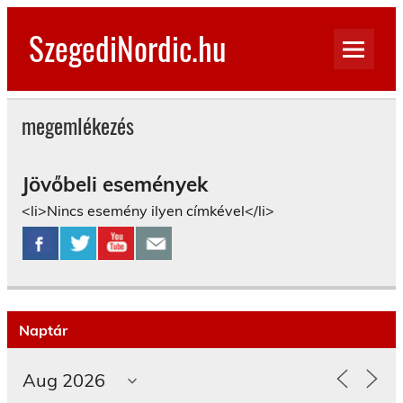
Skip
to
SzegediNordic.hu
content
Szegedi Nordic Walking oldal
megemlékezés
Jövőbeli események
<li>Nincs esemény ilyen címkével</li>
Naptár