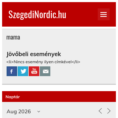
Skip
to
SzegediNordic.hu
content
Szegedi Nordic Walking oldal
mama
Jövőbeli események
<li>Nincs esemény ilyen címkével</li>
Naptár