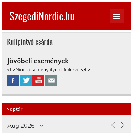
Skip
to
SzegediNordic.hu
content
Szegedi Nordic Walking oldal
Kulipintyó csárda
Jövőbeli események
<li>Nincs esemény ilyen címkével</li>
Naptár