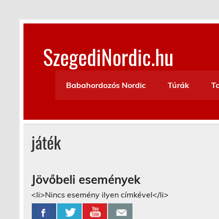
Skip
to
content
SzegediNordic.hu
Szegedi Nordic Walking oldal
Babahordozós Nordic
Túrák
T
játék
Jövőbeli események
<li>Nincs esemény ilyen címkével</li>