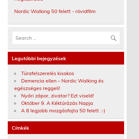
Nordic Walking 50 felett - rövidfilm
Legutóbbi bejegyzések
Túrafelszerelés kisokos
Demencia ellen – Nordic Walking és
egészséges reggeli!
Nyári zápor, zivatar? Ezt viseld!
Október 9. A Kéktúrázás Napja
A 8 legjobb mozgásfajta 50 felett :-)
Címkék