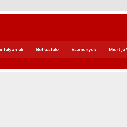
anfolyamok
Botkóstoló
Események
Miért jó?