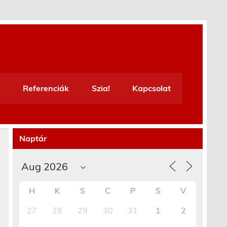
Referenciák
Szia!
Kapcsolat
Naptár
H
K
S
C
P
S
V
27
28
29
30
31
1
2