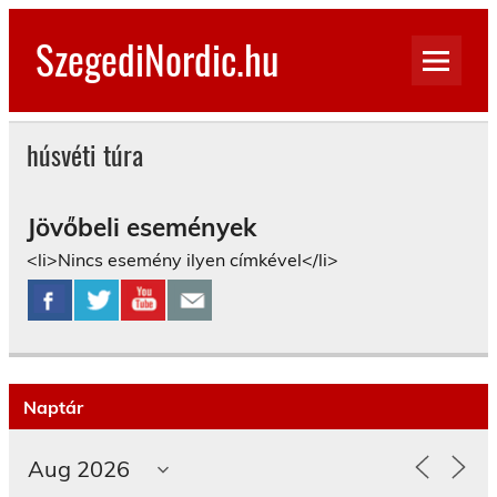
Skip
to
SzegediNordic.hu
content
Szegedi Nordic Walking oldal
húsvéti túra
Jövőbeli események
<li>Nincs esemény ilyen címkével</li>
Naptár