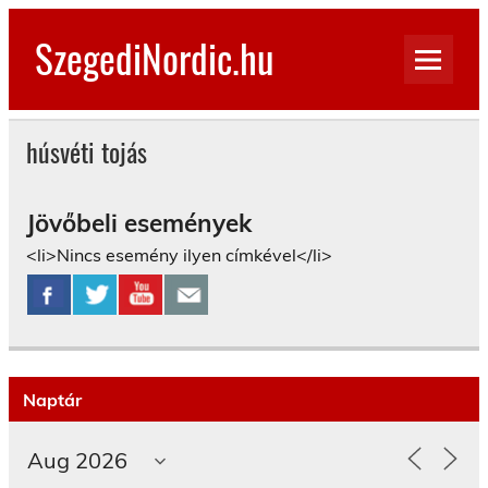
Skip
to
SzegediNordic.hu
content
Szegedi Nordic Walking oldal
húsvéti tojás
Jövőbeli események
<li>Nincs esemény ilyen címkével</li>
Naptár