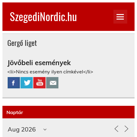
Skip
to
SzegediNordic.hu
content
Szegedi Nordic Walking oldal
Gergő liget
Jövőbeli események
<li>Nincs esemény ilyen címkével</li>
Naptár